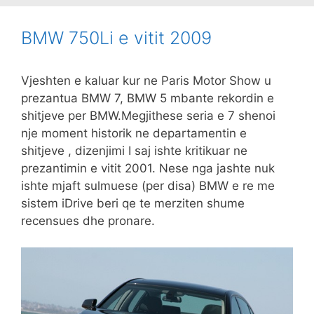
BMW 750Li e vitit 2009
Vjeshten e kaluar kur ne Paris Motor Show u
prezantua BMW 7, BMW 5 mbante rekordin e
shitjeve per BMW.Megjithese seria e 7 shenoi
nje moment historik ne departamentin e
shitjeve , dizenjimi I saj ishte kritikuar ne
prezantimin e vitit 2001. Nese nga jashte nuk
ishte mjaft sulmuese (per disa) BMW e re me
sistem iDrive beri qe te merziten shume
recensues dhe pronare.