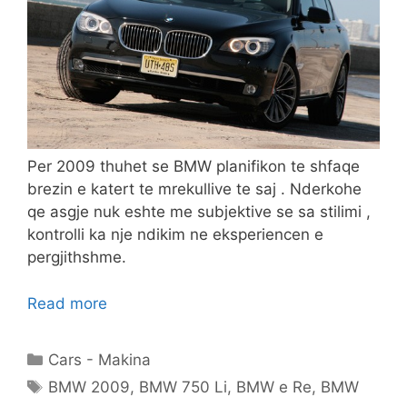
Per 2009 thuhet se BMW planifikon te shfaqe
brezin e katert te mrekullive te saj . Nderkohe
qe asgje nuk eshte me subjektive se sa stilimi ,
kontrolli ka nje ndikim ne eksperiencen e
pergjithshme.
Read more
Categories
Cars - Makina
Tags
BMW 2009
,
BMW 750 Li
,
BMW e Re
,
BMW