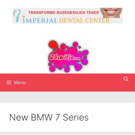
Skip
to
content
Menu
New BMW 7 Series