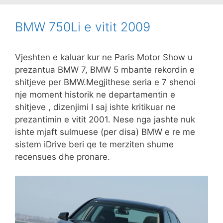
BMW 750Li e vitit 2009
Vjeshten e kaluar kur ne Paris Motor Show u
prezantua BMW 7, BMW 5 mbante rekordin e
shitjeve per BMW.Megjithese seria e 7 shenoi
nje moment historik ne departamentin e
shitjeve , dizenjimi I saj ishte kritikuar ne
prezantimin e vitit 2001. Nese nga jashte nuk
ishte mjaft sulmuese (per disa) BMW e re me
sistem iDrive beri qe te merziten shume
recensues dhe pronare.