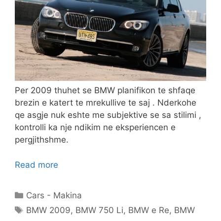
Per 2009 thuhet se BMW planifikon te shfaqe
brezin e katert te mrekullive te saj . Nderkohe
qe asgje nuk eshte me subjektive se sa stilimi ,
kontrolli ka nje ndikim ne eksperiencen e
pergjithshme.
Read more
Categories
Cars - Makina
Tags
BMW 2009
,
BMW 750 Li
,
BMW e Re
,
BMW