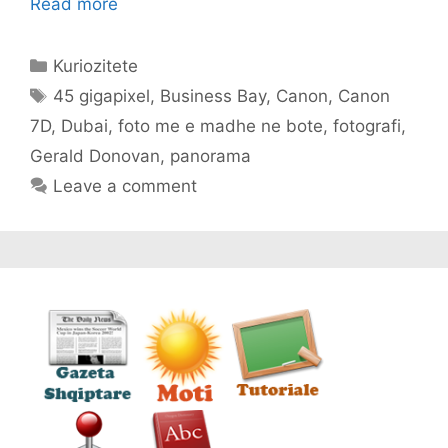
Read more
Categories
Kuriozitete
Tags
45 gigapixel
,
Business Bay
,
Canon
,
Canon
7D
,
Dubai
,
foto me e madhe ne bote
,
fotografi
,
Gerald Donovan
,
panorama
Leave a comment