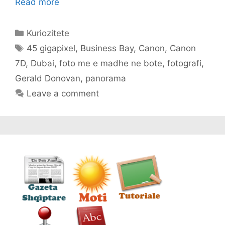
Read more
Categories
Kuriozitete
Tags
45 gigapixel
,
Business Bay
,
Canon
,
Canon
7D
,
Dubai
,
foto me e madhe ne bote
,
fotografi
,
Gerald Donovan
,
panorama
Leave a comment