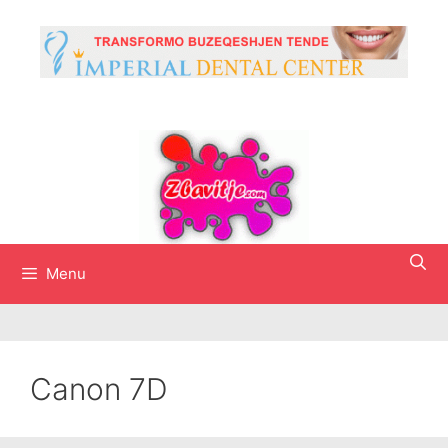
Skip
to
content
Menu
Canon 7D