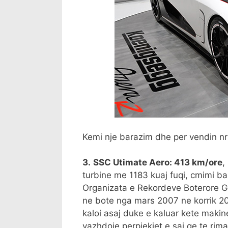
Kemi nje barazim dhe per vendin nr
3.
SSC Utimate Aero: 413 km/ore
,
turbine me 1183 kuaj fuqi, cmimi b
Organizata e Rekordeve Boterore G
ne bote nga mars 2007 ne korrik 20
kaloi asaj duke e kaluar kete maki
vazhdoje perpjekjet e saj qe te rima