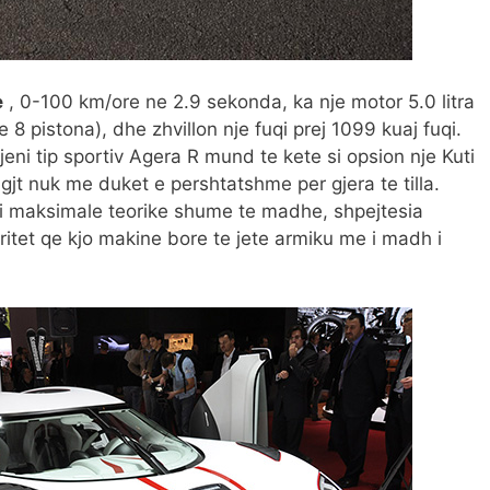
e
, 0-100 km/ore ne 2.9 sekonda, ka nje motor 5.0 litra
8 pistona), dhe zhvillon nje fuqi prej 1099 kuaj fuqi.
ni tip sportiv Agera R mund te kete si opsion nje Kuti
gjt nuk me duket e pershtatshme per gjera te tilla.
si maksimale teorike shume te madhe, shpejtesia
ritet qe kjo makine bore te jete armiku me i madh i