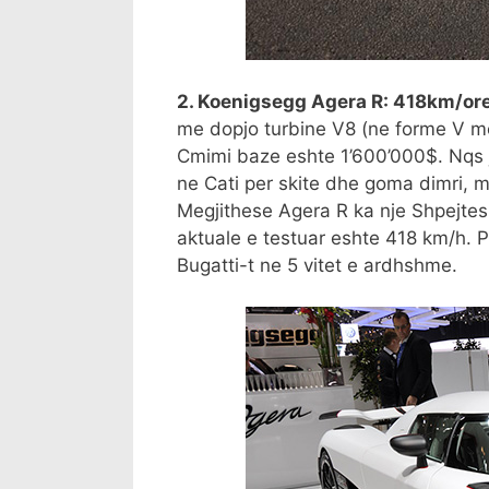
2. Koenigsegg Agera R: 418km/or
me dopjo turbine V8 (ne forme V me 
Cmimi baze eshte 1’600’000$. Nqs je
ne Cati per skite dhe goma dimri, m
Megjithese Agera R ka nje Shpejte
aktuale e testuar eshte 418 km/h. P
Bugatti-t ne 5 vitet e ardhshme.