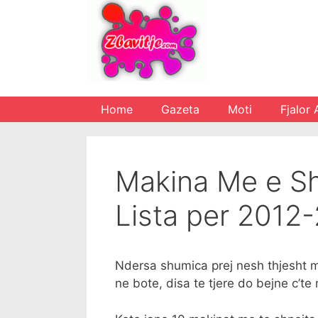
Skip
to
content
Home
Gazeta
Moti
Fjalor 
Makina Me e Sh
Lista per 2012
Ndersa shumica prej nesh thjesht 
ne bote, disa te tjere do bejne c’