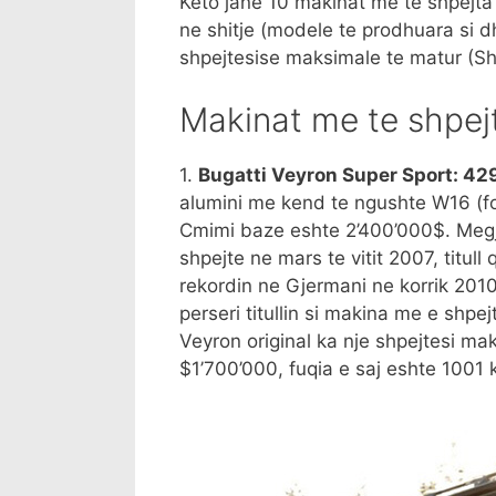
Keto jane 10 makinat me te shpejta 
ne shitje (modele te prodhuara si d
shpejtesise maksimale te matur (Shp
Makinat me te shpej
1.
Bugatti Veyron Super Sport: 42
alumini me kend te ngushte W16 (fo
Cmimi baze eshte 2’400’000$. Megji
shpejte ne mars te vitit 2007, titul
rekordin ne Gjermani ne korrik 2010
perseri titullin si makina me e shpe
Veyron original ka nje shpejtesi m
$1’700’000, fuqia e saj eshte 1001 k