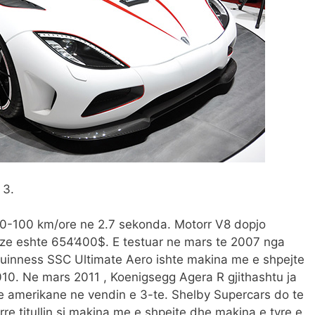
 3.
 0-100 km/ore ne 2.7 sekonda. Motorr V8 dopjo
aze eshte 654’400$. E testuar ne mars te 2007 nga
uinness SSC Ultimate Aero ishte makina me e shpejte
10. Ne mars 2011 , Koenigsegg Agera R gjithashtu ja
ne amerikane ne vendin e 3-te. Shelby Supercars do te
rre titullin si makina me e shpejte dhe makina e tyre e