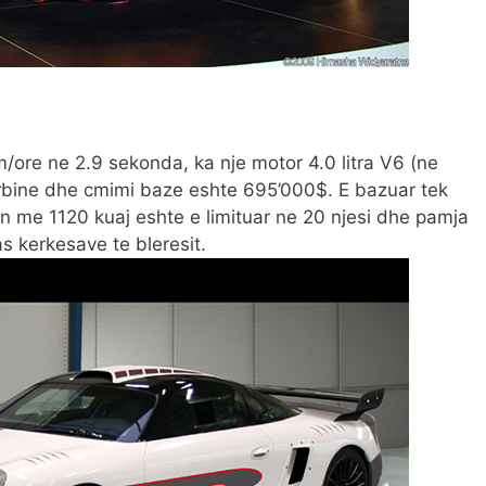
/ore ne 2.9 sekonda, ka nje motor 4.0 litra V6 (ne
rbine dhe cmimi baze eshte 695’000$. E bazuar tek
n me 1120 kuaj eshte e limituar ne 20 njesi dhe pamja
s kerkesave te bleresit.