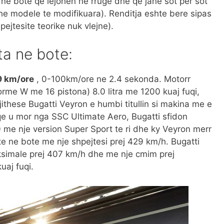
ne bote qe lejohen ne rruge dhe qe jane sot per sot
he modele te modifikuara). Renditja eshte bere sipas
ejtesite teorike nuk vlejne).
ta ne bote:
9 km/ore
, 0-100km/ore ne 2.4 sekonda. Motorr
rme W me 16 pistona) 8.0 litra me 1200 kuaj fuqi,
these Bugatti Veyron e humbi titullin si makina me e
l qe u mor nga SSC Ultimate Aero, Bugatti sfidon
 me nje version Super Sport te ri dhe ky Veyron merr
jte ne bote me nje shpejtesi prej 429 km/h. Bugatti
aksimale prej 407 km/h dhe me nje cmim prej
uaj fuqi.