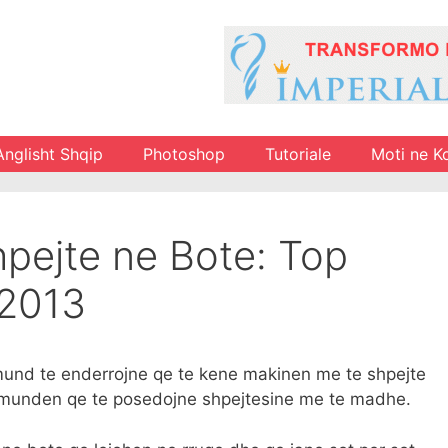
Anglisht Shqip
Photoshop
Tutoriale
Moti ne K
pejte ne Bote: Top
-2013
mund te enderrojne qe te kene makinen me te shpejte
te munden qe te posedojne shpejtesine me te madhe.