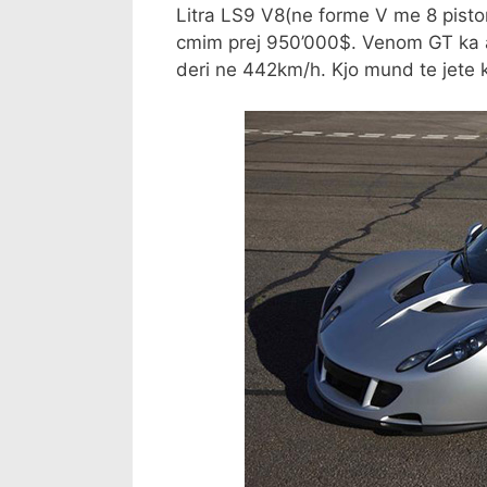
Litra LS9 V8(ne forme V me 8 pisto
cmim prej 950’000$. Venom GT ka a
deri ne 442km/h. Kjo mund te jete