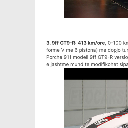
3. 9ff GT9-R: 413 km/ore
, 0-100 km
forme V me 6 pistona) me dopjo tu
Porche 911 modeli 9ff GT9-R versio
e jashtme mund te modifikohet sipa