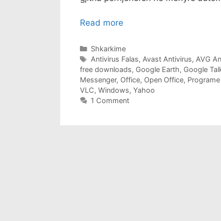
Read more
Categories
Shkarkime
Tags
Antivirus Falas
,
Avast Antivirus
,
AVG Ant
free downloads
,
Google Earth
,
Google Tal
Messenger
,
Office
,
Open Office
,
Programe 
VLC
,
Windows
,
Yahoo
1 Comment