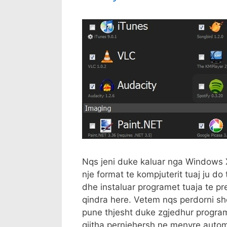
Nqs jeni duke kaluar nga Windows 
nje format te kompjuterit tuaj ju d
dhe instaluar programet tuaja te pr
qindra here. Vetem nqs perdorni she
pune thjesht duke zgjedhur programe
gjitha pernjehersh ne menyre autom