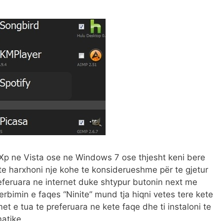
Xp ne Vista ose ne Windows 7 ose thjesht keni bere
o te harxhoni nje kohe te konsiderueshme për te gjetur
eferuara ne internet duke shtypur butonin next me
rbimin e faqes “Ninite” mund tja hiqni vetes tere kete
t e tua te preferuara ne kete faqe dhe ti instaloni te
atike.