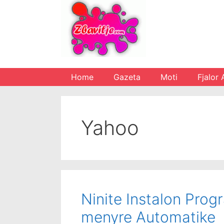
Skip
to
content
Home
Gazeta
Moti
Fjalor 
Yahoo
Ninite Instalon Pro
menyre Automatike