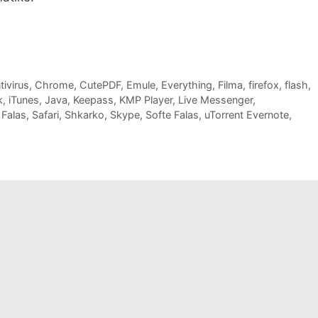
ivirus
,
Chrome
,
CutePDF
,
Emule
,
Everything
,
Filma
,
firefox
,
flash
,
k
,
iTunes
,
Java
,
Keepass
,
KMP Player
,
Live Messenger
,
Falas
,
Safari
,
Shkarko
,
Skype
,
Softe Falas
,
uTorrent Evernote
,