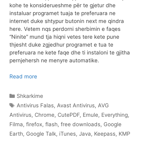
kohe te konsiderueshme për te gjetur dhe
instaluar programet tuaja te preferuara ne
internet duke shtypur butonin next me qindra
here. Vetem nqs perdorni sherbimin e faqes
“Ninite” mund tja hiqni vetes tere kete pune
thjesht duke zgjedhur programet e tua te
preferuara ne kete faqe dhe ti instaloni te gjitha
pernjehersh ne menyre automatike.
Read more
Categories
Shkarkime
Tags
Antivirus Falas
,
Avast Antivirus
,
AVG
Antivirus
,
Chrome
,
CutePDF
,
Emule
,
Everything
,
Filma
,
firefox
,
flash
,
free downloads
,
Google
Earth
,
Google Talk
,
iTunes
,
Java
,
Keepass
,
KMP