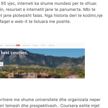
 95 vjec, interneti ka shume mundesi per te ofruar.
n, resurset e internetit jane te panumerta. Mbi te
 jane plotesisht falas. Nga historia deri te kodimi,nje
 faqet e web-it te listuara me poshte.
artnere me shume universitete dhe organizata neper
meri temash dhe prespektivash.. Coursera eshte mjet