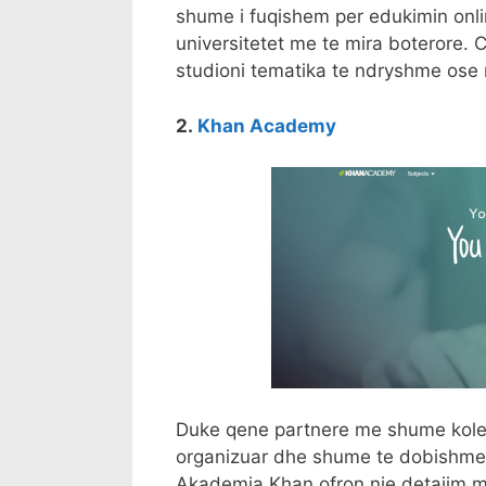
shume i fuqishem per edukimin onli
universitetet me te mira boterore.
studioni tematika te ndryshme ose 
2.
Khan Academy
Duke qene partnere me shume koleg
organizuar dhe shume te dobishme.
Akademia Khan ofron nje detajim 