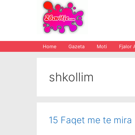
Skip
to
content
Home
Gazeta
Moti
Fjalor 
shkollim
15 Faqet me te mira