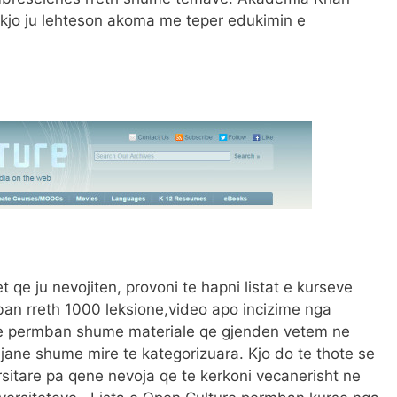
 kjo ju lehteson akoma me teper edukimin e
t qe ju nevojiten, provoni te hapni listat e kurseve
ban rreth 1000 leksione,video apo incizime nga
faqe permban shume materiale qe gjenden vetem ne
e jane shume mire te kategorizuara. Kjo do te thote se
rsitare pa qene nevoja qe te kerkoni vecanerisht ne