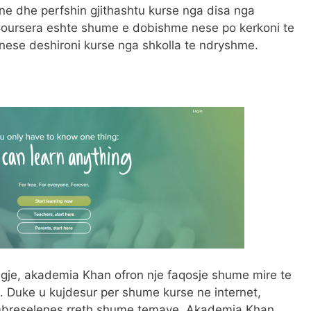
ne dhe perfshin gjithashtu kurse nga disa nga
 Coursera eshte shume e dobishme nese po kerkoni te
nese deshironi kurse nga shkolla te ndryshme.
je, akademia Khan ofron nje faqosje shume mire te
 Duke u kujdesur per shume kurse ne internet,
mbreselenes rreth shume temave. Akademia Khan