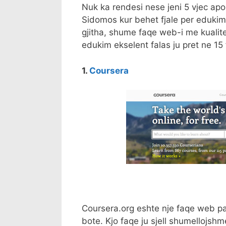
Nuk ka rendesi nese jeni 5 vjec apo
Sidomos kur behet fjale per edukimi
gjitha, shume faqe web-i me kualitet
edukim ekselent falas ju pret ne 15
1.
Coursera
Coursera.org eshte nje faqe web p
bote. Kjo faqe ju sjell shumellojsh