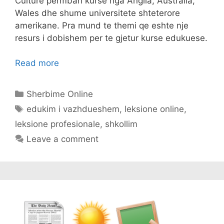
Culture permban kurse nga Anglia, Australia,
Wales dhe shume universitete shteterore
amerikane. Pra mund te themi qe eshte nje
resurs i dobishem per te gjetur kurse edukuese.
Read more
Categories
Sherbime Online
Tags
edukim i vazhdueshem
,
leksione online
,
leksione profesionale
,
shkollim
Leave a comment