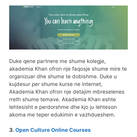
Duke qene partnere me shume kolegje,
akademia Khan ofron nje faqosje shume mire te
organizuar dhe shume te dobishme. Duke u
kujdesur per shume kurse ne internet,
Akademia Khan ofron nje detajim mbreselenes
rreth shume temave. Akademia Khan eshte
lehtesisht e perdorshme dhe kjo ju lehteson
akoma me teper edukimin e vazhdueshem.
3.
Open Culture Online Courses