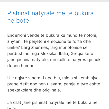
Pishinat natyrale me te bukura
ne bote
Enderroni vende te bukura ku mund te notoni,
zhyteni, te perjetoni emocione te forta dhe
unike? Larg zhurmes, larg monotonise se
perditshme, nga Meksika, Italia, Greqia keto
jane pishina natyrale, mrekulli te natyres qe nuk
duhen humbur.
Uje ngjyre smerald apo blu, midis shkembinjve,
prane detit apo nen ujevara, pamja e tyre eshte
spektakolare dhe origjinale.
Ja cilat jane pishinat natyrale me te bukura ne
bote: