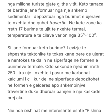
nga miliona turiste gjate gjithe vitit. Keto tarraca
te bardha jane formuar nga nje shkemb
sedimentar i depozituar nga burimet e ujerave
te nxehta dhe quhet
travertin
. Ne kete zone ka
rreth 17 burime te ujit te nxehte termal,
o
o
temperatura e te cilave varion nga 35
-100
.
Si jane formuar keto burime? Levizje te
shpeshta tektonike te tokes kane bere qe ujerat
e nentokes te dalin ne siperfaqe ne formen e
burimeve termale. Cdo sekonde rrjedhin rreth
250 litra uje i nxehte i pasur me karbonat
kalciumi i cili kur del ne siperfaqe depozitohet
ne formen e gelqeres apo shkembinjve
travertine duke dhuruar pamjen e nje kaskade
prej akulli.
Nje nga pishinat me interesante eshte “Pishina