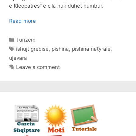
e Kleopatres” e cila nuk duhet humbur.
Read more
Categories
Turizem
Tags
ishujt greqise
,
pishina
,
pishina natyrale
,
ujevara
Leave a comment