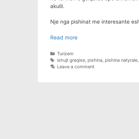
akulli.
Nje nga pishinat me interesante esh
Read more
Categories
Turizem
Tags
ishujt greqise
,
pishina
,
pishina natyrale
Leave a comment