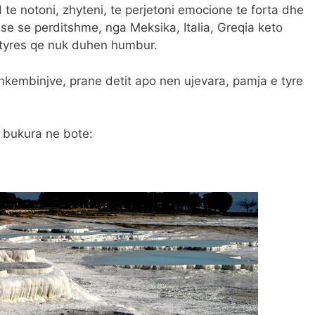
e notoni, zhyteni, te perjetoni emocione te forta dhe
se se perditshme, nga Meksika, Italia, Greqia keto
natyres qe nuk duhen humbur.
hkembinjve, prane detit apo nen ujevara, pamja e tyre
e bukura ne bote: