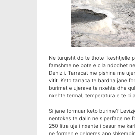
Ne turqisht do te thote “keshtjelle
famshme ne bote e cila ndodhet ne 
Denizli. Tarracat me pishina me ujer
vitit. Keto tarraca te bardha jane 
burimet e ujerave te nxehta dhe q
nxehte termal, temperatura e te cil
Si jane formuar keto burime? Levizj
nentokes te dalin ne siperfaqe ne 
250 litra uje i nxehte i pasur me kar
ne formen e gelqeres apo shkembin