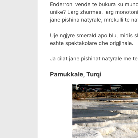
Enderroni vende te bukura ku mund t
unike? Larg zhurmes, larg monotoni
jane pishina natyrale, mrekulli te 
Uje ngjyre smerald apo blu, midis s
eshte spektakolare dhe origjinale.
Ja cilat jane pishinat natyrale me t
Pamukkale, Turqi