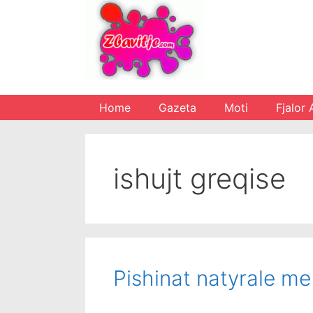
Skip
to
content
Home
Gazeta
Moti
Fjalor 
ishujt greqise
Pishinat natyrale me