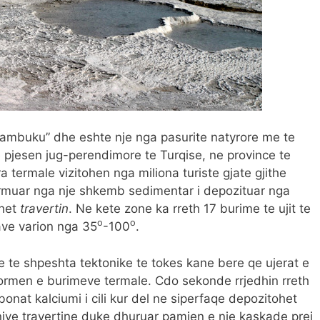
 pambuku” dhe eshte nje nga pasurite natyrore me te
pjesen jug-perendimore te Turqise, ne province te
a termale vizitohen nga miliona turiste gjate gjithe
formuar nga nje shkemb sedimentar i depozituar nga
uhet
travertin
. Ne kete zone ka rreth 17 burime te ujit te
o
o
ave varion nga 35
-100
.
e te shpeshta tektonike te tokes kane bere qe ujerat e
formen e burimeve termale. Cdo sekonde rrjedhin rreth
bonat kalciumi i cili kur del ne siperfaqe depozitohet
jve travertine duke dhuruar pamjen e nje kaskade prej