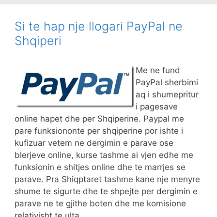
Si te hap nje llogari PayPal ne
Shqiperi
Me ne fund
PayPal sherbimi
aq i shumepritur
i pagesave
online hapet dhe per Shqiperine. Paypal me
pare funksiononte per shqiperine por ishte i
kufizuar vetem ne dergimin e parave ose
blerjeve online, kurse tashme ai vjen edhe me
funksionin e shitjes online dhe te marrjes se
parave. Pra Shiqptaret tashme kane nje menyre
shume te sigurte dhe te shpejte per dergimin e
parave ne te gjithe boten dhe me komisione
relativisht te ulta.