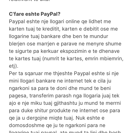
C’fare eshte PayPal?
Paypal eshte nje llogari online qe lidhet me
karten tuaj te kreditit, karten e debitit ose me
llogarine tuaj bankare dhe ben te mundur
blerjen ose marrjen e parave ne menyre shume
te sigurte pa kerkuar ekspozimin e te dhenave
te kartes tuaj (numrit te kartes, emrin mbiemrin,
etj).
Per ta sqaruar me thjeshte Paypal eshte si nje
mini llogari bankare ne internet tek e cila ju
ngarkoni sa para te doni dhe mund te beni
pagesa, transferim parash nga llogaria juaj tek
ajo e nje miku tuaj gjithashtu ju mund te merrni
para duke shitur produkte ne internet ose para
qe ja u dergojne miqte tuaj. Nuk eshte e
domosdoshme qe ju te ngarkoni para ne
llogarine tuaj paypal, ate mund ta lini dhe bosh