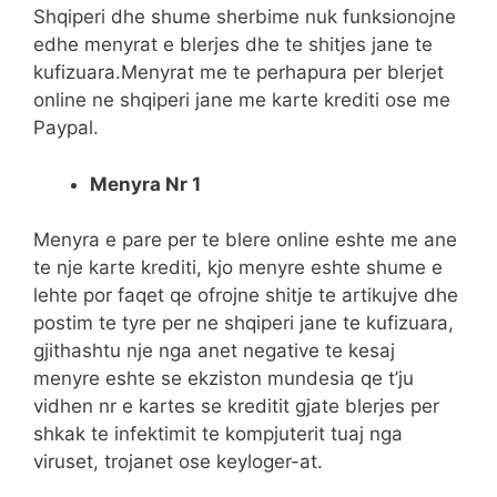
Shqiperi dhe shume sherbime nuk funksionojne
edhe menyrat e blerjes dhe te shitjes jane te
kufizuara.Menyrat me te perhapura per blerjet
online ne shqiperi jane me karte krediti ose me
Paypal.
Menyra Nr 1
Menyra e pare per te blere online eshte me ane
te nje karte krediti, kjo menyre eshte shume e
lehte por faqet qe ofrojne shitje te artikujve dhe
postim te tyre per ne shqiperi jane te kufizuara,
gjithashtu nje nga anet negative te kesaj
menyre eshte se ekziston mundesia qe t’ju
vidhen nr e kartes se kreditit gjate blerjes per
shkak te infektimit te kompjuterit tuaj nga
viruset, trojanet ose keyloger-at.