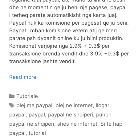
dhe ne momentin qe ju beni nje pagese, paypal
i terheq parate automatikisht nga karta juaj.
Paypal nuk ka komisione per pagesat qe ju beni.
Paypal i mban komisione vetem atij qe merr
parate psh dyqanit online ku ju blini produktin.
Komisionet varjojne nga 2.9% + 0.3$ per
transaksione brenda vendit dhe 3.9% +0.3$ per
transaksione jashte vendit.
Read more
Categories
Tutoriale
Tags
blej me paypal
,
blej ne internet
,
llogari
paypal
,
paypal
,
paypal ne shqiperi
,
punon
paypal ne shqiperi
,
shes ne internet
,
Si te hap
paypal
,
tutorial