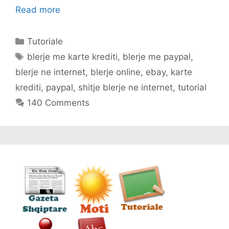
Read more
Categories
Tutoriale
Tags
blerje me karte krediti
,
blerje me paypal
,
blerje ne internet
,
blerje online
,
ebay
,
karte
krediti
,
paypal
,
shitje blerje ne internet
,
tutorial
140 Comments