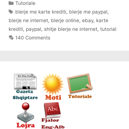
Categories
Tutoriale
Tags
blerje me karte krediti
,
blerje me paypal
,
blerje ne internet
,
blerje online
,
ebay
,
karte
krediti
,
paypal
,
shitje blerje ne internet
,
tutorial
140 Comments