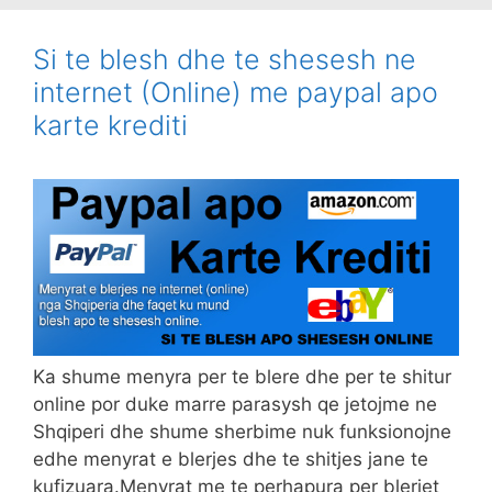
Si te blesh dhe te shesesh ne
internet (Online) me paypal apo
karte krediti
Ka shume menyra per te blere dhe per te shitur
online por duke marre parasysh qe jetojme ne
Shqiperi dhe shume sherbime nuk funksionojne
edhe menyrat e blerjes dhe te shitjes jane te
kufizuara.Menyrat me te perhapura per blerjet