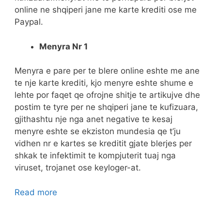
online ne shqiperi jane me karte krediti ose me
Paypal.
Menyra Nr 1
Menyra e pare per te blere online eshte me ane
te nje karte krediti, kjo menyre eshte shume e
lehte por faqet qe ofrojne shitje te artikujve dhe
postim te tyre per ne shqiperi jane te kufizuara,
gjithashtu nje nga anet negative te kesaj
menyre eshte se ekziston mundesia qe t’ju
vidhen nr e kartes se kreditit gjate blerjes per
shkak te infektimit te kompjuterit tuaj nga
viruset, trojanet ose keyloger-at.
Read more