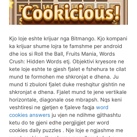
Kjo loje eshte krijuar nga Bitmango. Kjo kompani
ka krijuar shume lojra te famshme per android
dhe ios si Roll the Ball, Fruits Mania, Words
Crush: Hidden Words etj. Objektivi kryesore ne
kete loje eshte te gjesh fjalet e fshehura te cilat
mund te formohen me shkronjat e dhena. Ju
mund ti zbuloni fjalet duke rreshqitur gishtin ne
shkronjat e dhena. Fjalet mund te jene vertikale
horizontale, diagonale ose mbrapsh. Nqs keni
veshtiresi ne gjetjen e fjaleve faqja
word
cookies answers
ju vjen ne ndihme gjithashtu
ketu do te gjeni edhe pergjigjet per word
cookies daily puzzles . Nje loje e ngjashme me