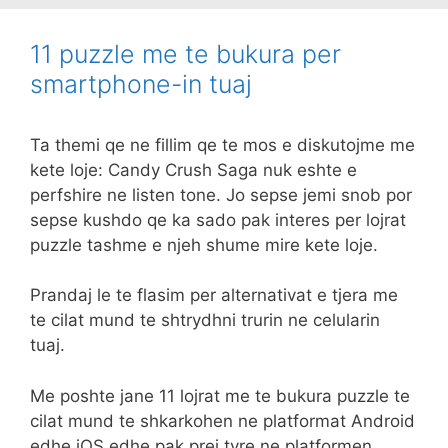
11 puzzle me te bukura per
smartphone-in tuaj
Ta themi qe ne fillim qe te mos e diskutojme me
kete loje: Candy Crush Saga nuk eshte e
perfshire ne listen tone. Jo sepse jemi snob por
sepse kushdo qe ka sado pak interes per lojrat
puzzle tashme e njeh shume mire kete loje.
Prandaj le te flasim per alternativat e tjera me
te cilat mund te shtrydhni trurin ne celularin
tuaj.
Me poshte jane 11 lojrat me te bukura puzzle te
cilat mund te shkarkohen ne platformat Android
edhe iOS edhe pak prej tyre ne platformen