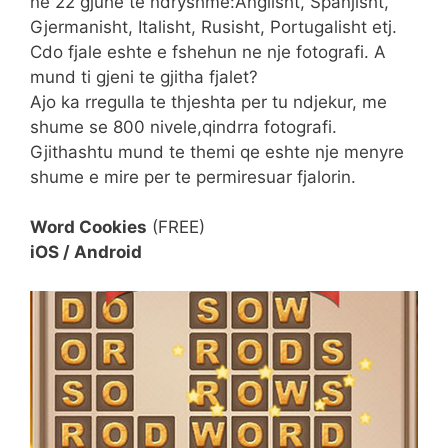
ne 22 gjuhe te ndryshme:Anglisht, Spanjisht,
Gjermanisht, Italisht, Rusisht, Portugalisht etj.
Cdo fjale eshte e fshehun ne nje fotografi. A
mund ti gjeni te gjitha fjalet?
Ajo ka rregulla te thjeshta per tu ndjekur, me
shume se 800 nivele,qindrra fotografi.
Gjithashtu mund te themi qe eshte nje menyre
shume e mire per te permiresuar fjalorin.
Word Cookies
(FREE)
iOS / Android