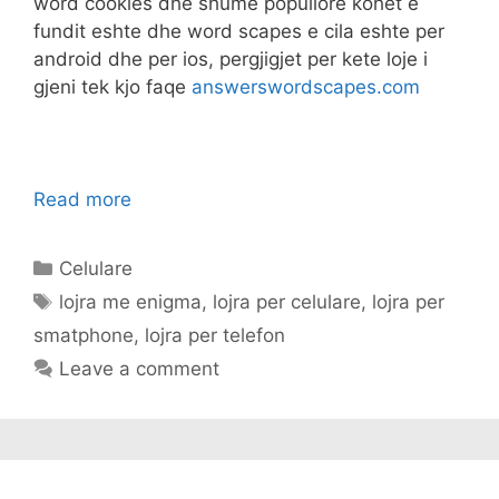
word cookies dhe shume popullore kohet e
fundit eshte dhe word scapes e cila eshte per
android dhe per ios, pergjigjet per kete loje i
gjeni tek kjo faqe
answerswordscapes.com
Read more
Categories
Celulare
Tags
lojra me enigma
,
lojra per celulare
,
lojra per
smatphone
,
lojra per telefon
Leave a comment