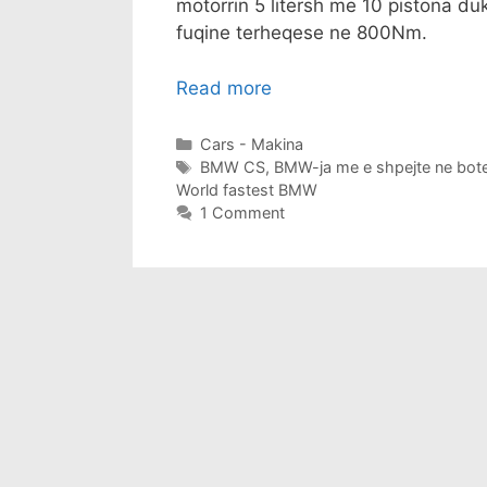
motorrin 5 litersh me 10 pistona du
fuqine terheqese ne 800Nm.
Read more
Categories
Cars - Makina
Tags
BMW CS
,
BMW-ja me e shpejte ne bot
World fastest BMW
1 Comment