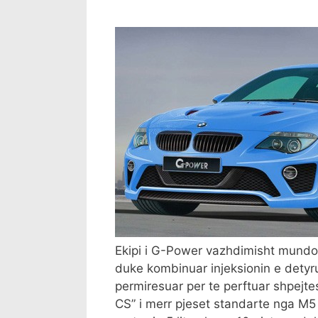
Ekipi i G-Power vazhdimisht mundo
duke kombinuar injeksionin e dety
permiresuar per te perftuar shpejtes
CS” i merr pjeset standarte nga M