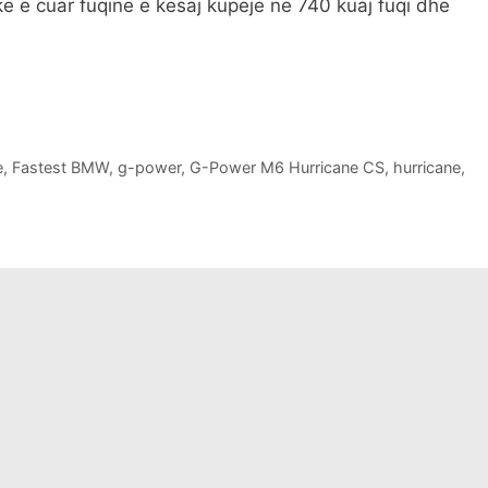
ke e cuar fuqine e kesaj kupeje ne 740 kuaj fuqi dhe
e
,
Fastest BMW
,
g-power
,
G-Power M6 Hurricane CS
,
hurricane
,