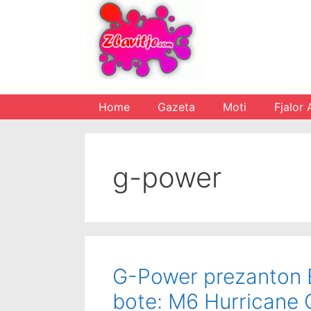
Skip
to
content
Home
Gazeta
Moti
Fjalor 
g-power
G-Power prezanton 
bote: M6 Hurricane