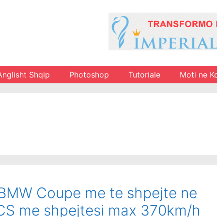
Anglisht Shqip
Photoshop
Tutoriale
Moti ne K
BMW Coupe me te shpejte ne
 CS me shpejtesi max 370km/h