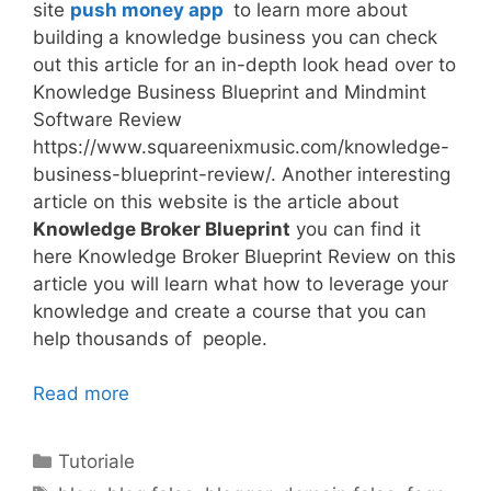
site
push money app
to learn more about
building a knowledge business you can check
out this article for an in-depth look head over to
Knowledge Business Blueprint and Mindmint
Software Review
https://www.squareenixmusic.com/knowledge-
business-blueprint-review/. Another interesting
article on this website is the article about
Knowledge Broker Blueprint
you can find it
here Knowledge Broker Blueprint Review on this
article you will learn what how to leverage your
knowledge and create a course that you can
help thousands of people.
Read more
Categories
Tutoriale
Tags