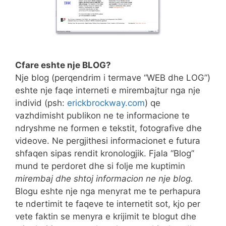
Cfare eshte nje BLOG?
Nje blog (perqendrim i termave “WEB dhe LOG”)
eshte nje faqe interneti e mirembajtur nga nje
individ (psh:
erickbrockway.com
) qe
vazhdimisht publikon ne te informacione te
ndryshme ne formen e tekstit, fotografive dhe
videove. Ne pergjithesi informacionet e futura
shfaqen sipas rendit kronologjik. Fjala “Blog”
mund te perdoret dhe si folje me kuptimin
mirembaj dhe shtoj informacion ne nje blog.
Blogu eshte nje nga menyrat me te perhapura
te ndertimit te faqeve te internetit sot, kjo per
vete faktin se menyra e krijimit te blogut dhe