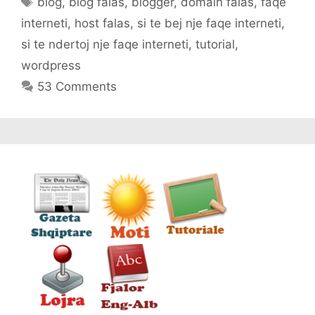
blog
,
blog falas
,
blogger
,
domain falas
,
faqe
interneti
,
host falas
,
si te bej nje faqe interneti
,
si te ndertoj nje faqe interneti
,
tutorial
,
wordpress
53 Comments