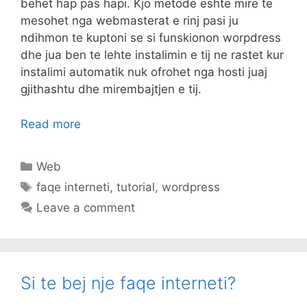
behet hap pas hapi. Kjo metode eshte mire te
mesohet nga webmasterat e rinj pasi ju
ndihmon te kuptoni se si funskionon worpdress
dhe jua ben te lehte instalimin e tij ne rastet kur
instalimi automatik nuk ofrohet nga hosti juaj
gjithashtu dhe mirembajtjen e tij.
Read more
Categories
Web
Tags
faqe interneti
,
tutorial
,
wordpress
Leave a comment
Si te bej nje faqe interneti?