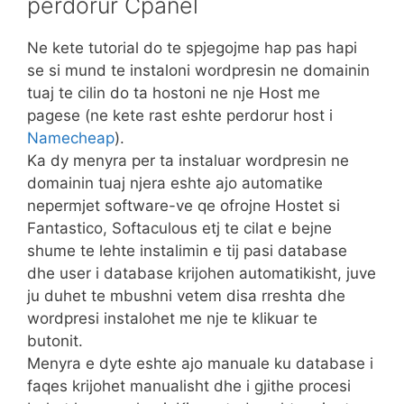
perdorur Cpanel
Ne kete tutorial do te spjegojme hap pas hapi
se si mund te instaloni wordpresin ne domainin
tuaj te cilin do ta hostoni ne nje Host me
pagese (ne kete rast eshte perdorur host i
Namecheap
).
Ka dy menyra per ta instaluar wordpresin ne
domainin tuaj njera eshte ajo automatike
nepermjet software-ve qe ofrojne Hostet si
Fantastico, Softaculous etj te cilat e bejne
shume te lehte instalimin e tij pasi database
dhe user i database krijohen automatikisht, juve
ju duhet te mbushni vetem disa rreshta dhe
wordpresi instalohet me nje te klikuar te
butonit.
Menyra e dyte eshte ajo manuale ku database i
faqes krijohet manualisht dhe i gjithe procesi