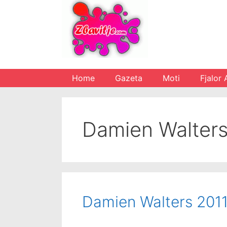
Skip
to
content
Home
Gazeta
Moti
Fjalor 
Damien Walters
Damien Walters 201