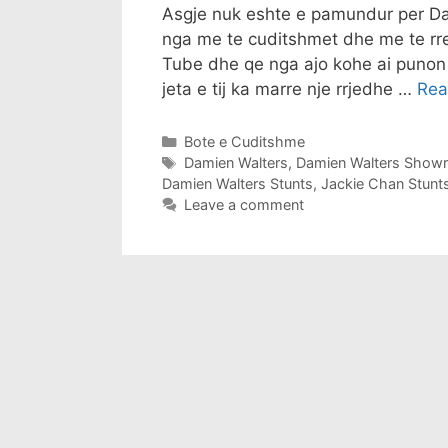
Asgje nuk eshte e pamundur per Da
nga me te cuditshmet dhe me te rr
Tube dhe qe nga ajo kohe ai punon 
jeta e tij ka marre nje rrjedhe …
Rea
Categories
Bote e Cuditshme
Tags
Damien Walters
,
Damien Walters Showr
Damien Walters Stunts
,
Jackie Chan Stunt
Leave a comment