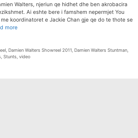
mien Walters, njeriun qe hidhet dhe ben akrobacira
ezikshmet. Ai eshte bere i famshem nepermjet You
me koordinatoret e Jackie Chan gje qe do te thote se
d more
eel
,
Damien Walters Showreel 2011
,
Damien Walters Stuntman
,
s
,
Stunts
,
video