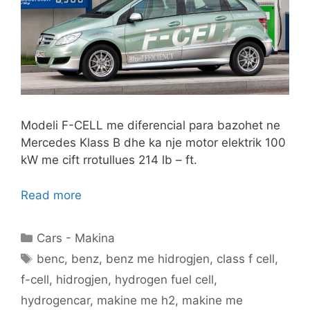
Modeli F-CELL me diferencial para bazohet ne
Mercedes Klass B dhe ka nje motor elektrik 100
kW me cift rrotullues 214 lb – ft.
Read more
Categories
Cars - Makina
Tags
benc
,
benz
,
benz me hidrogjen
,
class f cell
,
f-cell
,
hidrogjen
,
hydrogen fuel cell
,
hydrogencar
,
makine me h2
,
makine me