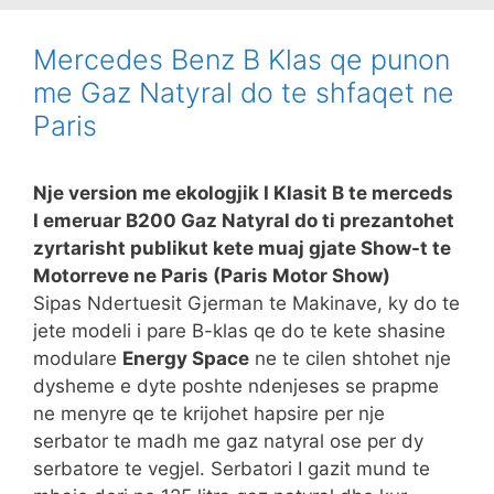
Mercedes Benz B Klas qe punon
me Gaz Natyral do te shfaqet ne
Paris
Nje version me ekologjik I Klasit B te merceds
I emeruar B200 Gaz Natyral do ti prezantohet
zyrtarisht publikut kete muaj gjate Show-t te
Motorreve ne Paris (Paris Motor Show)
Sipas Ndertuesit Gjerman te Makinave, ky do te
jete modeli i pare B-klas qe do te kete shasine
modulare
Energy Space
ne te cilen shtohet nje
dysheme e dyte poshte ndenjeses se prapme
ne menyre qe te krijohet hapsire per nje
serbator te madh me gaz natyral ose per dy
serbatore te vegjel. Serbatori I gazit mund te