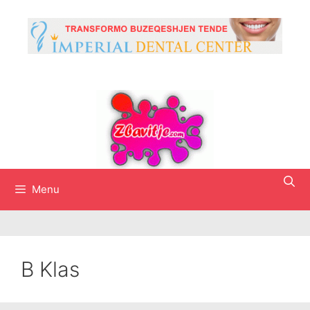
Skip
to
content
Menu
B Klas