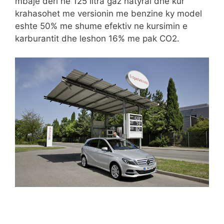
mbaje deri ne 125 litra gaz natyral dhe kur
krahasohet me versionin me benzine ky model
eshte 50% me shume efektiv ne kursimin e
karburantit dhe leshon 16% me pak CO2.