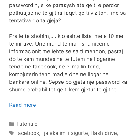
passwordin, e ke parasysh ate qe ti e perdor
pothuajse ne te gjitha faqet qe ti viziton, me sa
tentativa do ta gjeja?
Pra le te shohim,…. kjo eshte lista ime e 10 me
te mirave. Une mund te marr shumicen e
informacionit me lehte se sa ti mendon, pastaj
do te kem mundesine te futem ne llogarine
tende ne facebook, ne e-mailin tend,
kompjuterin tend madje dhe ne llogarine
bankare online. Sepse po gjeta nje password ka
shume probabilitet qe ti kem gjetur te gjithe.
Read more
Categories
Tutoriale
Tags
facebook
,
fjalekalimi i sigurte
,
flash drive
,