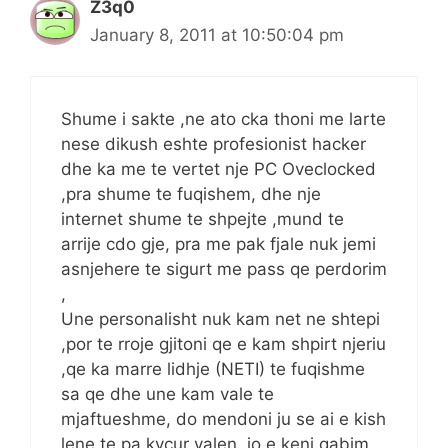
Z3q0
January 8, 2011 at 10:50:04 pm
Shume i sakte ,ne ato cka thoni me larte
nese dikush eshte profesionist hacker
dhe ka me te vertet nje PC Oveclocked
,pra shume te fuqishem, dhe nje
internet shume te shpejte ,mund te
arrije cdo gje, pra me pak fjale nuk jemi
asnjehere te sigurt me pass qe perdorim
,
Une personalisht nuk kam net ne shtepi
,por te rroje gjitoni qe e kam shpirt njeriu
,qe ka marre lidhje (NETI) te fuqishme
sa qe dhe une kam vale te
mjaftueshme, do mendoni ju se ai e kish
lene te pa kycur valen ,jo e keni gabim