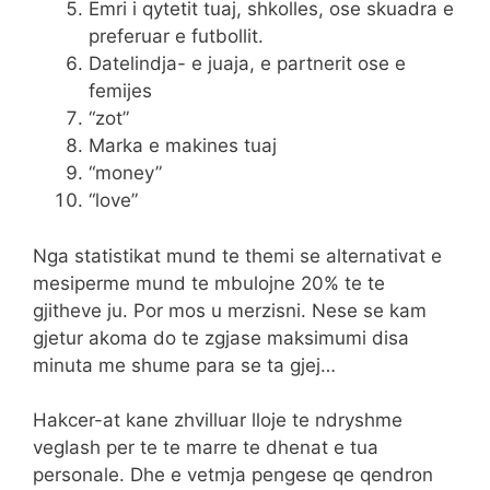
Emri i qytetit tuaj, shkolles, ose skuadra e
preferuar e futbollit.
Datelindja- e juaja, e partnerit ose e
femijes
“zot”
Marka e makines tuaj
“money”
“love”
Nga statistikat mund te themi se alternativat e
mesiperme mund te mbulojne 20% te te
gjitheve ju. Por mos u merzisni. Nese se kam
gjetur akoma do te zgjase maksimumi disa
minuta me shume para se ta gjej…
Hakcer-at kane zhvilluar lloje te ndryshme
veglash per te te marre te dhenat e tua
personale. Dhe e vetmja pengese qe qendron