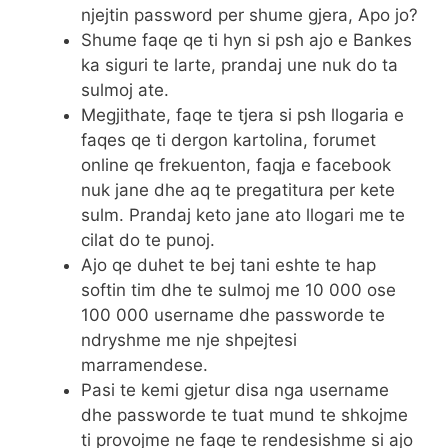
njejtin password per shume gjera, Apo jo?
Shume faqe qe ti hyn si psh ajo e Bankes
ka siguri te larte, prandaj une nuk do ta
sulmoj ate.
Megjithate, faqe te tjera si psh llogaria e
faqes qe ti dergon kartolina, forumet
online qe frekuenton, faqja e facebook
nuk jane dhe aq te pregatitura per kete
sulm. Prandaj keto jane ato llogari me te
cilat do te punoj.
Ajo qe duhet te bej tani eshte te hap
softin tim dhe te sulmoj me 10 000 ose
100 000 username dhe passworde te
ndryshme me nje shpejtesi
marramendese.
Pasi te kemi gjetur disa nga username
dhe passworde te tuat mund te shkojme
ti provojme ne faqe te rendesishme si ajo