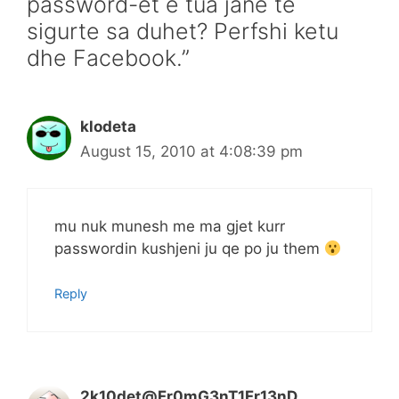
password-et e tua jane te
sigurte sa duhet? Perfshi ketu
dhe Facebook.”
klodeta
August 15, 2010 at 4:08:39 pm
mu nuk munesh me ma gjet kurr
passwordin kushjeni ju qe po ju them
Reply
2k10det@Fr0mG3nT1Fr13nD