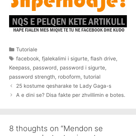
Categories
Tutoriale
Tags
facebook
,
fjalekalimi i sigurte
,
flash drive
,
Keepass
,
password
,
password i sigurte
,
password strength
,
roboform
,
tutorial
25 kostume qesharake te Lady Gaga-s
A e dini se? Disa fakte per zhvillimin e botes.
8 thoughts on “Mendon se