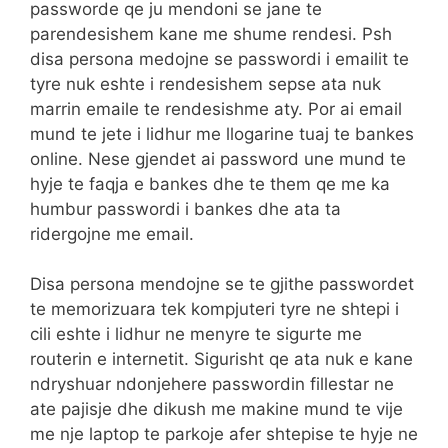
passworde qe ju mendoni se jane te
parendesishem kane me shume rendesi. Psh
disa persona medojne se passwordi i emailit te
tyre nuk eshte i rendesishem sepse ata nuk
marrin emaile te rendesishme aty. Por ai email
mund te jete i lidhur me llogarine tuaj te bankes
online. Nese gjendet ai password une mund te
hyje te faqja e bankes dhe te them qe me ka
humbur passwordi i bankes dhe ata ta
ridergojne me email.
Disa persona mendojne se te gjithe passwordet
te memorizuara tek kompjuteri tyre ne shtepi i
cili eshte i lidhur ne menyre te sigurte me
routerin e internetit. Sigurisht qe ata nuk e kane
ndryshuar ndonjehere passwordin fillestar ne
ate pajisje dhe dikush me makine mund te vije
me nje laptop te parkoje afer shtepise te hyje ne