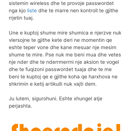
sistemin wireless dhe te provoje passwordet
nga kjo
liste
dhe te marre nen kontroll te gjithe
rrjetin tuaj.
Une e kuptoj shume mire shumica e njerzve nuk
vlersojne te gjithe kete deri ne momentin qe
eshte teper vone dhe kane mesuar nje mesim
shume te mire. Pse nuk me beni mua dhe vetes
nje nder dhe te nderrmerrni nje aksion te vogel
dhe te fuqizoni passwordet tuaja dhe te me
beni te kuptoj qe e gjithe koha qe harxhova ne
shkrimin e ketij artikulli nuk vajti dem.
Ju lutem, sigurohuni. Eshte xhungel atje
perjashta.