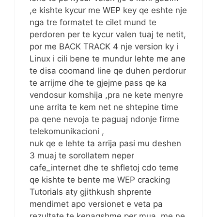
,e kishte kycur me WEP key qe eshte nje
nga tre formatet te cilet mund te
perdoren per te kycur valen tuaj te netit,
por me BACK TRACK 4 nje version ky i
Linux i cili bene te mundur lehte me ane
te disa coomand line qe duhen perdorur
te arrijme dhe te gjejme pass qe ka
vendosur komshija ,pra ne kete menyre
une arrita te kem net ne shtepine time
pa qene nevoja te paguaj ndonje firme
telekomunikacioni ,
nuk qe e lehte ta arrija pasi mu deshen
3 muaj te sorollatem neper
cafe_internet dhe te shfletoj cdo teme
qe kishte te bente me WEP cracking
Tutorials aty gjithkush shprente
mendimet apo versionet e veta pa
rezultate te kenaqshme per mua ,me ne