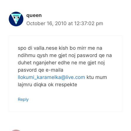
queen
October 16, 2010 at 12:37:02 pm
spo di valla.nese kish bo mirr me na
ndihmu qysh me gjet noj pasword qe na
duhet nganjeher edhe ne me gjet noj
pasvord qe e-maila
llokumi_karamelka@live.com
ktu mum
lajmru diqka ok rrespekte
Reply