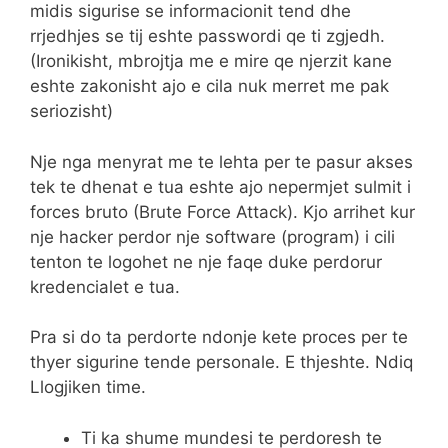
midis sigurise se informacionit tend dhe
rrjedhjes se tij eshte passwordi qe ti zgjedh.
(Ironikisht, mbrojtja me e mire qe njerzit kane
eshte zakonisht ajo e cila nuk merret me pak
seriozisht)
Nje nga menyrat me te lehta per te pasur akses
tek te dhenat e tua eshte ajo nepermjet sulmit i
forces bruto (Brute Force Attack). Kjo arrihet kur
nje hacker perdor nje software (program) i cili
tenton te logohet ne nje faqe duke perdorur
kredencialet e tua.
Pra si do ta perdorte ndonje kete proces per te
thyer sigurine tende personale. E thjeshte. Ndiq
Llogjiken time.
Ti ka shume mundesi te perdoresh te