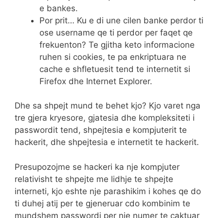
e bankes.
Por prit… Ku e di une cilen banke perdor ti
ose username qe ti perdor per faqet qe
frekuenton? Te gjitha keto informacione
ruhen si cookies, te pa enkriptuara ne
cache e shfletuesit tend te internetit si
Firefox dhe Internet Explorer.
Dhe sa shpejt mund te behet kjo? Kjo varet nga
tre gjera kryesore, gjatesia dhe kompleksiteti i
passwordit tend, shpejtesia e kompjuterit te
hackerit, dhe shpejtesia e internetit te hackerit.
Presupozojme se hackeri ka nje kompjuter
relativisht te shpejte me lidhje te shpejte
interneti, kjo eshte nje parashikim i kohes qe do
ti duhej atij per te gjeneruar cdo kombinim te
mundshem passwordi per nje numer te caktuar