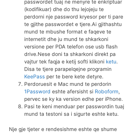
passwordet tuaj ne menyre te enkriptuar
(kodifikuar) dhe do thu lejojeju te
perdorni nje password kryesor per ti pare
te gjithe passwordet e tjere.Ai gjithashtu
mund te mbushe format e faqeve te
internetit dhe ju mund te shkarkoni
versione per PDA telefon ose usb flash
drive.Nese doni ta shkarkoni direkt pa
vajtur tek faqja e ketij softi klikoni
ketu
.
Disa te tjere parapelqejne programin
KeePass
per te bere kete detyre.
Perdoruesit e Mac mund te perdorin
1Password
eshte afersisht si
Roboform
,
pervec se ky ka version edhe per iPhone.
Pasi te keni menduar per passwordin tuaj
mund ta testoni sa i sigurte eshte ketu.
Nje gje tjeter e rendesishme eshte qe shume