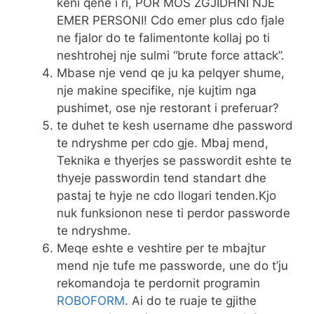
keni qene i ri, POR MOS ZGJIDHNI NJE
EMER PERSONI! Cdo emer plus cdo fjale
ne fjalor do te falimentonte kollaj po ti
neshtrohej nje sulmi “brute force attack”.
Mbase nje vend qe ju ka pelqyer shume,
nje makine specifike, nje kujtim nga
pushimet, ose nje restorant i preferuar?
te duhet te kesh username dhe password
te ndryshme per cdo gje. Mbaj mend,
Teknika e thyerjes se passwordit eshte te
thyeje passwordin tend standart dhe
pastaj te hyje ne cdo llogari tenden.Kjo
nuk funksionon nese ti perdor passworde
te ndryshme.
Meqe eshte e veshtire per te mbajtur
mend nje tufe me passworde, une do t’ju
rekomandoja te perdornit programin
ROBOFORM
. Ai do te ruaje te gjithe