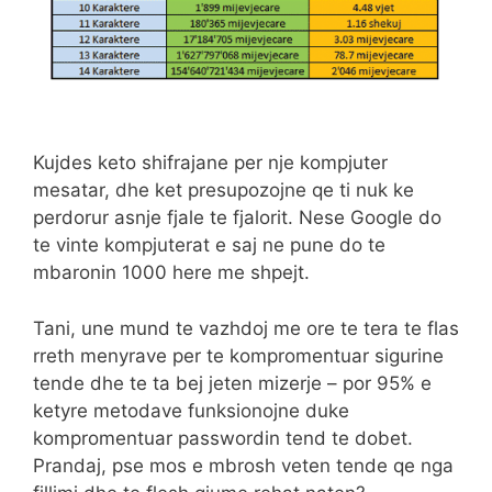
Kujdes keto shifrajane per nje kompjuter
mesatar, dhe ket presupozojne qe ti nuk ke
perdorur asnje fjale te fjalorit. Nese Google do
te vinte kompjuterat e saj ne pune do te
mbaronin 1000 here me shpejt.
Tani, une mund te vazhdoj me ore te tera te flas
rreth menyrave per te kompromentuar sigurine
tende dhe te ta bej jeten mizerje – por 95% e
ketyre metodave funksionojne duke
kompromentuar passwordin tend te dobet.
Prandaj, pse mos e mbrosh veten tende qe nga