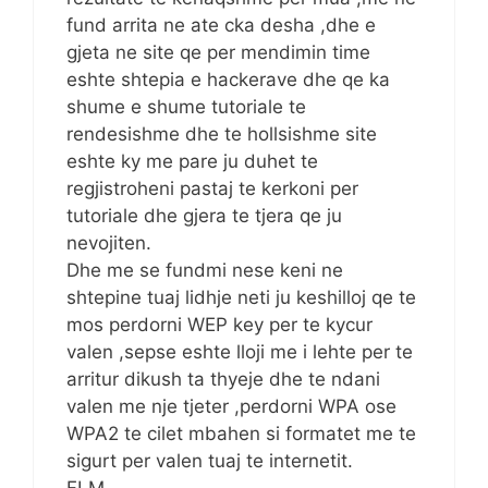
fund arrita ne ate cka desha ,dhe e
gjeta ne site qe per mendimin time
eshte shtepia e hackerave dhe qe ka
shume e shume tutoriale te
rendesishme dhe te hollsishme site
eshte ky me pare ju duhet te
regjistroheni pastaj te kerkoni per
tutoriale dhe gjera te tjera qe ju
nevojiten.
Dhe me se fundmi nese keni ne
shtepine tuaj lidhje neti ju keshilloj qe te
mos perdorni WEP key per te kycur
valen ,sepse eshte lloji me i lehte per te
arritur dikush ta thyeje dhe te ndani
valen me nje tjeter ,perdorni WPA ose
WPA2 te cilet mbahen si formatet me te
sigurt per valen tuaj te internetit.
FLM.