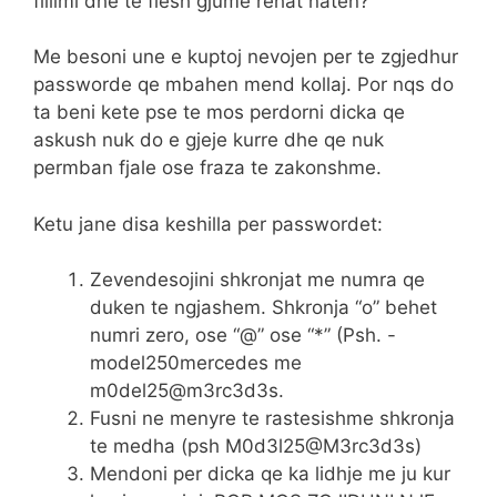
fillimi dhe te flesh gjume rehat naten?
Me besoni une e kuptoj nevojen per te zgjedhur
passworde qe mbahen mend kollaj. Por nqs do
ta beni kete pse te mos perdorni dicka qe
askush nuk do e gjeje kurre dhe qe nuk
permban fjale ose fraza te zakonshme.
Ketu jane disa keshilla per passwordet:
Zevendesojini shkronjat me numra qe
duken te ngjashem. Shkronja “o” behet
numri zero, ose “@” ose “*” (Psh. -
model250mercedes me
m0del25@m3rc3d3s.
Fusni ne menyre te rastesishme shkronja
te medha (psh M0d3l25@M3rc3d3s)
Mendoni per dicka qe ka lidhje me ju kur