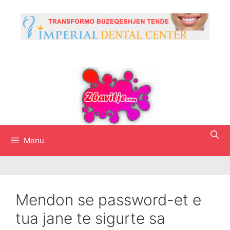
Skip
to
content
Menu
Mendon se password-et e
tua jane te sigurte sa