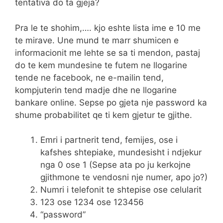
tentativa do ta gjeja?
Pra le te shohim,…. kjo eshte lista ime e 10 me
te mirave. Une mund te marr shumicen e
informacionit me lehte se sa ti mendon, pastaj
do te kem mundesine te futem ne llogarine
tende ne facebook, ne e-mailin tend,
kompjuterin tend madje dhe ne llogarine
bankare online. Sepse po gjeta nje password ka
shume probabilitet qe ti kem gjetur te gjithe.
Emri i partnerit tend, femijes, ose i
kafshes shtepiake, mundesisht i ndjekur
nga 0 ose 1 (Sepse ata po ju kerkojne
gjithmone te vendosni nje numer, apo jo?)
Numri i telefonit te shtepise ose celularit
123 ose 1234 ose 123456
“password”