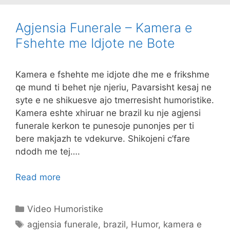
Agjensia Funerale – Kamera e
Fshehte me Idjote ne Bote
Kamera e fshehte me idjote dhe me e frikshme
qe mund ti behet nje njeriu, Pavarsisht kesaj ne
syte e ne shikuesve ajo tmerresisht humoristike.
Kamera eshte xhiruar ne brazil ku nje agjensi
funerale kerkon te punesoje punonjes per ti
bere makjazh te vdekurve. Shikojeni c’fare
ndodh me tej….
Read more
Categories
Video Humoristike
Tags
agjensia funerale
,
brazil
,
Humor
,
kamera e