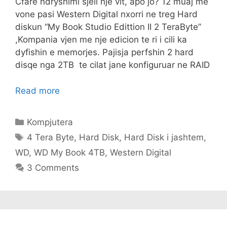
Cfare ndryshimi sjell nje vit, apo jo? 12 muaj me
vone pasi Western Digital nxorri ne treg Hard
diskun “My Book Studio Edittion II 2 TeraByte”
,Kompania vjen me nje edicion te ri i cili ka
dyfishin e memorjes. Pajisja perfshin 2 hard
disqe nga 2TB te cilat jane konfiguruar ne RAID
Read more
Categories
Kompjutera
Tags
4 Tera Byte
,
Hard Disk
,
Hard Disk i jashtem
,
WD
,
WD My Book 4TB
,
Western Digital
3 Comments