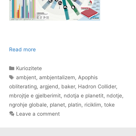
Read more
Categories
Kuriozitete
Tags
ambjent
,
ambjentalizem
,
Apophis
obliterating
,
argjend
,
baker
,
Hadron Collider
,
mbrojtje e gjelberimit
,
ndotja e planetit
,
ndotje
,
ngrohje globale
,
planet
,
platin
,
riciklim
,
toke
Leave a comment