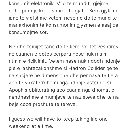
konsumit elektronik, s’do te mund t’i gjejme
edhe per nje kohe shume te gjate. Keto gjykime
jane te vlefshme vetem nese ne do te mund te
manaxhonim te konsumonim gjysmen e asaj qe
konsumojme sot.
Ne dhe femijet tane do te kemi vertet veshtiresi
ne cuarjen e botes perpara nese nuk rrisim
ritmin e riciklimit. Vetem nese nuk ndodh ndonje
gje e jashtezakonshme si Hadron Collider qe te
na shpjere ne dimensione dhe permasa te tjera
apo te shkaterrohemi nga ndonje asteroid si
Apophis obliterating apo cuarja nga dhomat e
nendheshme e mumjeve te nazisteve dhe te na
beje copa proshute te tereve.
I guess we will have to keep taking life one
weekend at a time.