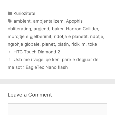
Categories
Kuriozitete
Tags
ambjent
,
ambjentalizem
,
Apophis
obliterating
,
argjend
,
baker
,
Hadron Collider
,
mbrojtje e gjelberimit
,
ndotja e planetit
,
ndotje
,
ngrohje globale
,
planet
,
platin
,
riciklim
,
toke
HTC Touch Diamond 2
Usb me i vogel qe keni pare e degjuar der
me sot : EagleTec Nano flash
Leave a Comment
Comment