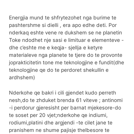
Energjia mund te shfrytezohet nga burime te
pashtershme si dielli , era apo edhe deti. Por
nderkaq eshte vene re dukshem se ne planetin
Toke ndodhet nje sasi e limituar e elementeve -
dhe c’eshte me e keqja- sjellja e ketyre
materialeve nga planete te tjere do te provonte
joprakticitetin tone me teknologjine e fundit(dhe
teknologjine qe do te perdoret shekullin e
ardhshem)
Nderkohe qe bakri i cili gjendet kudo perreth
nesh,do te zhduket brenda 61 viteve ; antinomi
-i perdorur gjeresisht per barnat mjekesore-do
te soset per 20 vjet;nderkohe qe indiumi,
rodiumi,platini dhe argjendi -te cilet jane te
pranishem ne shume pajisje thelbesore te