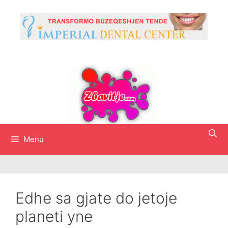
Skip
to
content
Menu
Edhe sa gjate do jetoje
planeti yne