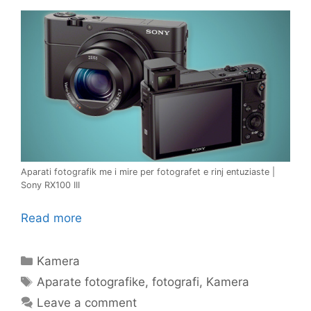
Aparati fotografik me i mire per fotografet e rinj entuziaste |
Sony RX100 III
Read more
Categories
Kamera
Tags
Aparate fotografike
,
fotografi
,
Kamera
Leave a comment