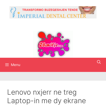
Skip
to
content
Menu
Lenovo nxjerr ne treg
Laptop-in me dy ekrane