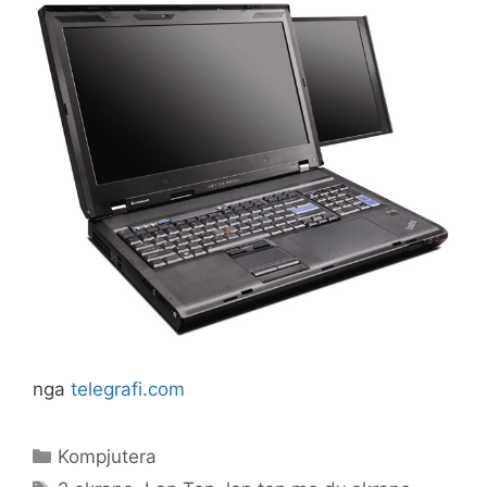
nga
telegrafi.com
Categories
Kompjutera
Tags