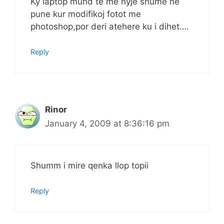
Ky laptop mund te me hyje shume ne
pune kur modifikoj fotot me
photoshop,por deri atehere ku i dihet….
Reply
Rinor
January 4, 2009 at 8:36:16 pm
Shumm i mire qenka llop topii
Reply