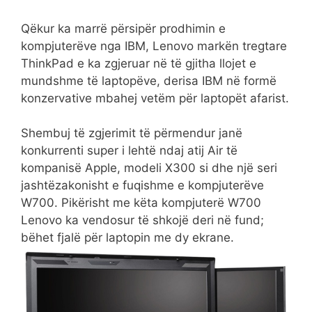
Qëkur ka marrë përsipër prodhimin e
kompjuterëve nga IBM, Lenovo markën tregtare
ThinkPad e ka zgjeruar në të gjitha llojet e
mundshme të laptopëve, derisa IBM në formë
konzervative mbahej vetëm për laptopët afarist.
Shembuj të zgjerimit të përmendur janë
konkurrenti super i lehtë ndaj atij Air të
kompanisë Apple, modeli X300 si dhe një seri
jashtëzakonisht e fuqishme e kompjuterëve
W700. Pikërisht me këta kompjuterë W700
Lenovo ka vendosur të shkojë deri në fund;
bëhet fjalë për laptopin me dy ekrane.