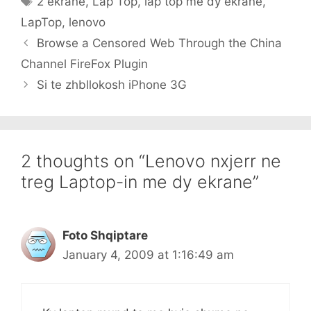
2 ekrane
,
Lap Top
,
lap top me dy ekrane
,
LapTop
,
lenovo
Browse a Censored Web Through the China
Channel FireFox Plugin
Si te zhbllokosh iPhone 3G
2 thoughts on “Lenovo nxjerr ne
treg Laptop-in me dy ekrane”
Foto Shqiptare
January 4, 2009 at 1:16:49 am