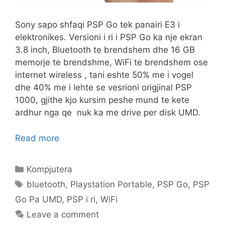
Sony sapo shfaqi PSP Go tek panairi E3 i
elektronikes. Versioni i ri i PSP Go ka nje ekran
3.8 inch, Bluetooth te brendshem dhe 16 GB
memorje te brendshme, WiFi te brendshem ose
internet wireless , tani eshte 50% me i vogel
dhe 40% me i lehte se vesrioni origjinal PSP
1000, gjithe kjo kursim peshe mund te kete
ardhur nga qe nuk ka me drive per disk UMD.
Read more
Categories
Kompjutera
Tags
bluetooth
,
Playstation Portable
,
PSP Go
,
PSP
Go Pa UMD
,
PSP i ri
,
WiFi
Leave a comment