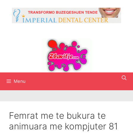
Skip
to
content
Menu
Femrat me te bukura te
animuara me kompjuter 81