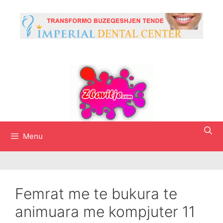
Skip
to
content
Menu
Femrat me te bukura te
animuara me kompjuter 11