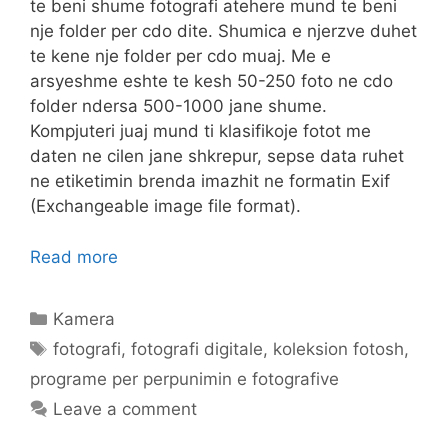
te beni shume fotografi atehere mund te beni
nje folder per cdo dite. Shumica e njerzve duhet
te kene nje folder per cdo muaj. Me e
arsyeshme eshte te kesh 50-250 foto ne cdo
folder ndersa 500-1000 jane shume.
Kompjuteri juaj mund ti klasifikoje fotot me
daten ne cilen jane shkrepur, sepse data ruhet
ne etiketimin brenda imazhit ne formatin Exif
(Exchangeable image file format).
Read more
Categories
Kamera
Tags
fotografi
,
fotografi digitale
,
koleksion fotosh
,
programe per perpunimin e fotografive
Leave a comment