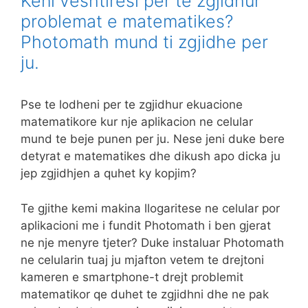
Keni veshtiresi per te zgjidhur
problemat e matematikes?
Photomath mund ti zgjidhe per
ju.
Pse te lodheni per te zgjidhur ekuacione
matematikore kur nje aplikacion ne celular
mund te beje punen per ju. Nese jeni duke bere
detyrat e matematikes dhe dikush apo dicka ju
jep zgjidhjen a quhet ky kopjim?
Te gjithe kemi makina llogaritese ne celular por
aplikacioni me i fundit Photomath i ben gjerat
ne nje menyre tjeter? Duke instaluar Photomath
ne celularin tuaj ju mjafton vetem te drejtoni
kameren e smartphone-t drejt problemit
matematikor qe duhet te zgjidhni dhe ne pak