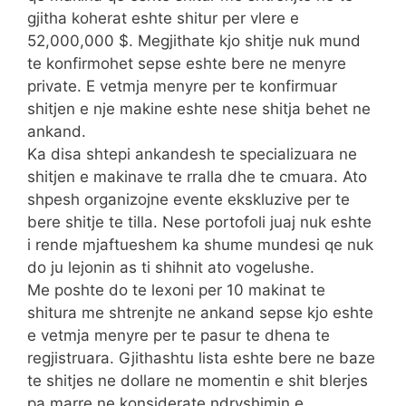
gjitha koherat eshte shitur per vlere e
52,000,000 $. Megjithate kjo shitje nuk mund
te konfirmohet sepse eshte bere ne menyre
private. E vetmja menyre per te konfirmuar
shitjen e nje makine eshte nese shitja behet ne
ankand.
Ka disa shtepi ankandesh te specializuara ne
shitjen e makinave te rralla dhe te cmuara. Ato
shpesh organizojne evente ekskluzive per te
bere shitje te tilla. Nese portofoli juaj nuk eshte
i rende mjaftueshem ka shume mundesi qe nuk
do ju lejonin as ti shihnit ato vogelushe.
Me poshte do te lexoni per 10 makinat te
shitura me shtrenjte ne ankand sepse kjo eshte
e vetmja menyre per te pasur te dhena te
regjistruara. Gjithashtu lista eshte bere ne baze
te shitjes ne dollare ne momentin e shit blerjes
pa marre ne konsiderate ndryshimin e