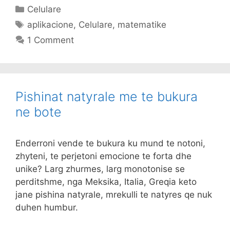
Categories
Celulare
Tags
aplikacione
,
Celulare
,
matematike
1 Comment
Pishinat natyrale me te bukura
ne bote
Enderroni vende te bukura ku mund te notoni,
zhyteni, te perjetoni emocione te forta dhe
unike? Larg zhurmes, larg monotonise se
perditshme, nga Meksika, Italia, Greqia keto
jane pishina natyrale, mrekulli te natyres qe nuk
duhen humbur.