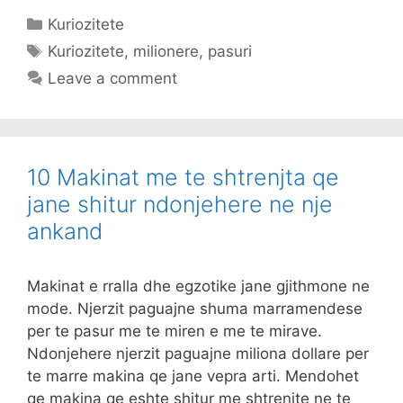
Categories
Kuriozitete
Tags
Kuriozitete
,
milionere
,
pasuri
Leave a comment
10 Makinat me te shtrenjta qe
jane shitur ndonjehere ne nje
ankand
Makinat e rralla dhe egzotike jane gjithmone ne
mode. Njerzit paguajne shuma marramendese
per te pasur me te miren e me te mirave.
Ndonjehere njerzit paguajne miliona dollare per
te marre makina qe jane vepra arti. Mendohet
qe makina qe eshte shitur me shtrenjte ne te