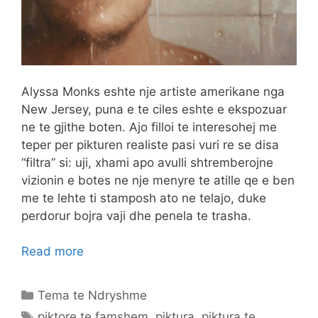
Alyssa Monks eshte nje artiste amerikane nga
New Jersey, puna e te ciles eshte e ekspozuar
ne te gjithe boten. Ajo filloi te interesohej me
teper per pikturen realiste pasi vuri re se disa
“filtra” si: uji, xhami apo avulli shtremberojne
vizionin e botes ne nje menyre te atille qe e ben
me te lehte ti stamposh ato ne telajo, duke
perdorur bojra vaji dhe penela te trasha.
Read more
Categories
Tema te Ndryshme
Tags
piktore te famshem
,
piktura
,
piktura te