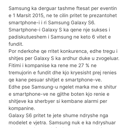
Samsung ka derguar tashme ftesat per eventin
e 1 Marsit 2015, ne te cilin pritet te prezantohet
smartphone-i i ri Samsung Galaxy S6.
Smartphone-i Galaxy S ka qene nje sukses i
padiskutueshem i Samsung ne keto 6 vitet e
fundit.
Por nderkohe qe rritet konkurenca, edhe tregu i
shitjes per Galaxy S ka ardhur duke u zvogeluar.
Fitimi i kompanise ka rene me 27 % ne
tremujorin e fundit dhe kjo kryesisht prej renies
qe kane pesuar shitjet e smartphone-ve.
Edhe pse Samsung-u ngelet marka me e shitur
e smartphone-ve ne gjithe boten kjo renie e
shitjeve ka sherbyer si kembane alarmi per
kompanine.
Galaxy S6 pritet te jete shume ndryshe nga
modelet e vjetra. Samsung nuk e ka ndryshuar