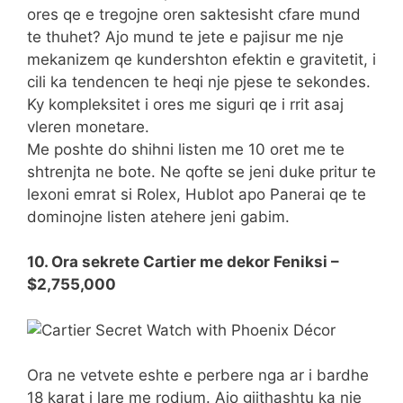
ores qe e tregojne oren saktesisht cfare mund
te thuhet? Ajo mund te jete e pajisur me nje
mekanizem qe kundershton efektin e gravitetit, i
cili ka tendencen te heqi nje pjese te sekondes.
Ky kompleksitet i ores me siguri qe i rrit asaj
vleren monetare.
Me poshte do shihni listen me 10 oret me te
shtrenjta ne bote. Ne qofte se jeni duke pritur te
lexoni emrat si Rolex, Hublot apo Panerai qe te
dominojne listen atehere jeni gabim.
10. Ora sekrete Cartier me dekor Feniksi –
$2,755,000
Ora ne vetvete eshte e perbere nga ar i bardhe
18 karat i lare me rodium. Ajo gjithashtu ka nje