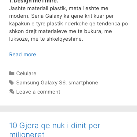
1. Design me i mire.
Jashte materiali plastik, metali eshte me
modern. Seria Galaxy ka qene kritikuar per
kapakun e tyre plastik nderkohe qe tendenca po
shkon drejt materialeve me te bukura, me
luksoze, me te shkelqyeshme.
Read more
Categories
Celulare
Tags
Samsung Galaxy S6
,
smartphone
Leave a comment
10 Gjera qe nuk i dinit per
milioneret