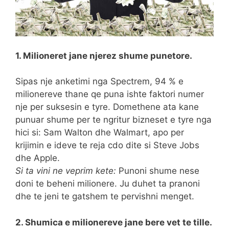
1. Milioneret jane njerez shume punetore.
Sipas nje anketimi nga Spectrem, 94 % e
milionereve thane qe puna ishte faktori numer
nje per suksesin e tyre. Domethene ata kane
punuar shume per te ngritur bizneset e tyre nga
hici si: Sam Walton dhe Walmart, apo per
krijimin e ideve te reja cdo dite si Steve Jobs
dhe Apple.
Si ta vini ne veprim kete:
Punoni shume nese
doni te beheni milionere. Ju duhet ta pranoni
dhe te jeni te gatshem te pervishni menget.
2. Shumica e milionereve jane bere vet te tille.