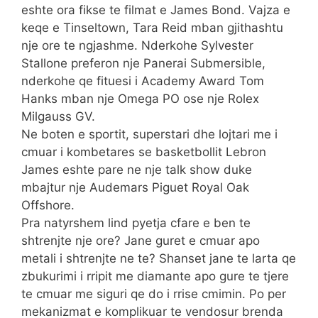
eshte ora fikse te filmat e James Bond. Vajza e
keqe e Tinseltown, Tara Reid mban gjithashtu
nje ore te ngjashme. Nderkohe Sylvester
Stallone preferon nje Panerai Submersible,
nderkohe qe fituesi i Academy Award Tom
Hanks mban nje Omega PO ose nje Rolex
Milgauss GV.
Ne boten e sportit, superstari dhe lojtari me i
cmuar i kombetares se basketbollit Lebron
James eshte pare ne nje talk show duke
mbajtur nje Audemars Piguet Royal Oak
Offshore.
Pra natyrshem lind pyetja cfare e ben te
shtrenjte nje ore? Jane guret e cmuar apo
metali i shtrenjte ne te? Shanset jane te larta qe
zbukurimi i rripit me diamante apo gure te tjere
te cmuar me siguri qe do i rrise cmimin. Po per
mekanizmat e komplikuar te vendosur brenda