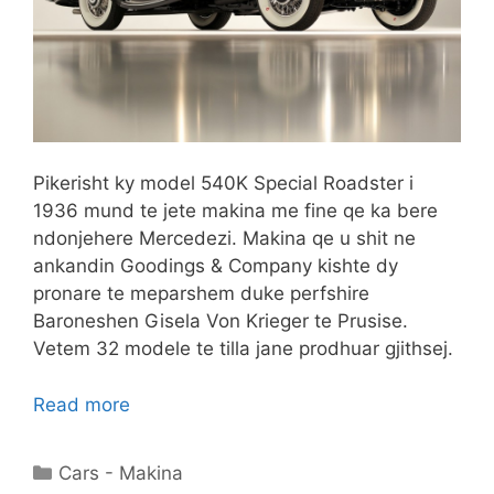
Pikerisht ky model 540K Special Roadster i
1936 mund te jete makina me fine qe ka bere
ndonjehere Mercedezi. Makina qe u shit ne
ankandin Goodings & Company kishte dy
pronare te meparshem duke perfshire
Baroneshen Gisela Von Krieger te Prusise.
Vetem 32 modele te tilla jane prodhuar gjithsej.
Read more
Categories
Cars - Makina