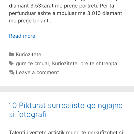
diamant 3.53karat me prerje portreti. Per ta
perfunduar eshte e mbuluar me 3,010 diamant
me prerje brilanti.
Read more
Categories
Kuriozitete
Tags
gure te cmuar
,
Kuriozitete
,
ore te shtrenjta
Leave a comment
10 Pikturat surrealiste qe ngjajne
si fotografi
Talenti i vertete artistik mund te perkufizohet si