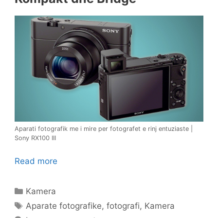
Aparati fotografik me i mire per fotografet e rinj entuziaste |
Sony RX100 III
Read more
Categories
Kamera
Tags
Aparate fotografike
,
fotografi
,
Kamera