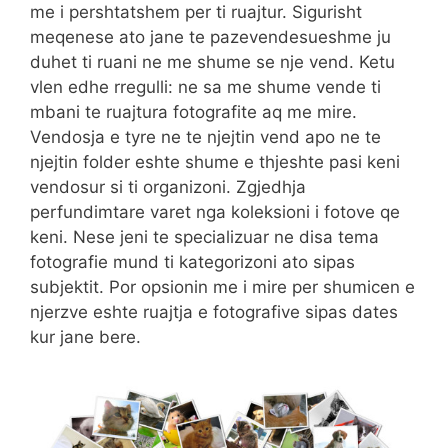
me i pershtatshem per ti ruajtur. Sigurisht
meqenese ato jane te pazevendesueshme ju
duhet ti ruani ne me shume se nje vend. Ketu
vlen edhe rregulli: ne sa me shume vende ti
mbani te ruajtura fotografite aq me mire.
Vendosja e tyre ne te njejtin vend apo ne te
njejtin folder eshte shume e thjeshte pasi keni
vendosur si ti organizoni. Zgjedhja
perfundimtare varet nga koleksioni i fotove qe
keni. Nese jeni te specializuar ne disa tema
fotografie mund ti kategorizoni ato sipas
subjektit. Por opsionin me i mire per shumicen e
njerzve eshte ruajtja e fotografive sipas dates
kur jane bere.