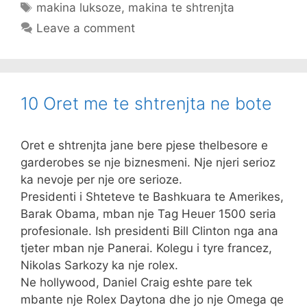
Tags
makina luksoze
,
makina te shtrenjta
Leave a comment
10 Oret me te shtrenjta ne bote
Oret e shtrenjta jane bere pjese thelbesore e
garderobes se nje biznesmeni. Nje njeri serioz
ka nevoje per nje ore serioze.
Presidenti i Shteteve te Bashkuara te Amerikes,
Barak Obama, mban nje Tag Heuer 1500 seria
profesionale. Ish presidenti Bill Clinton nga ana
tjeter mban nje Panerai. Kolegu i tyre francez,
Nikolas Sarkozy ka nje rolex.
Ne hollywood, Daniel Craig eshte pare tek
mbante nje Rolex Daytona dhe jo nje Omega qe