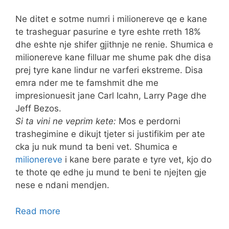
Ne ditet e sotme numri i milionereve qe e kane
te trasheguar pasurine e tyre eshte rreth 18%
dhe eshte nje shifer gjithnje ne renie. Shumica e
milionereve kane filluar me shume pak dhe disa
prej tyre kane lindur ne varferi ekstreme. Disa
emra nder me te famshmit dhe me
impresionuesit jane Carl Icahn, Larry Page dhe
Jeff Bezos.
Si ta vini ne veprim kete:
Mos e perdorni
trashegimine e dikujt tjeter si justifikim per ate
cka ju nuk mund ta beni vet. Shumica e
milionereve
i kane bere parate e tyre vet, kjo do
te thote qe edhe ju mund te beni te njejten gje
nese e ndani mendjen.
Read more