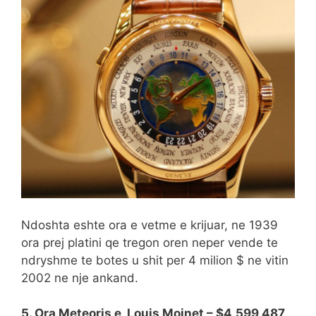
Ndoshta eshte ora e vetme e krijuar, ne 1939
ora prej platini qe tregon oren neper vende te
ndryshme te botes u shit per 4 milion $ ne vitin
2002 ne nje ankand.
5. Ora Meteoris e Louis Moinet – $4,599,487