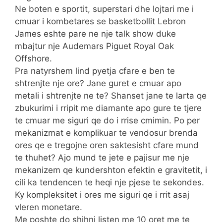
Ne boten e sportit, superstari dhe lojtari me i
cmuar i kombetares se basketbollit Lebron
James eshte pare ne nje talk show duke
mbajtur nje Audemars Piguet Royal Oak
Offshore.
Pra natyrshem lind pyetja cfare e ben te
shtrenjte nje ore? Jane guret e cmuar apo
metali i shtrenjte ne te? Shanset jane te larta qe
zbukurimi i rripit me diamante apo gure te tjere
te cmuar me siguri qe do i rrise cmimin. Po per
mekanizmat e komplikuar te vendosur brenda
ores qe e tregojne oren saktesisht cfare mund
te thuhet? Ajo mund te jete e pajisur me nje
mekanizem qe kundershton efektin e gravitetit, i
cili ka tendencen te heqi nje pjese te sekondes.
Ky kompleksitet i ores me siguri qe i rrit asaj
vleren monetare.
Me poshte do shihni listen me 10 oret me te