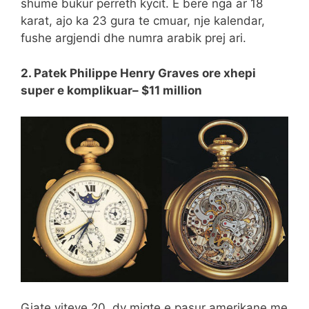
shume bukur perreth kycit. E bere nga ar 18
karat, ajo ka 23 gura te cmuar, nje kalendar,
fushe argjendi dhe numra arabik prej ari.
2. Patek Philippe Henry Graves ore xhepi
super e komplikuar– $11 million
Gjate viteve 20, dy miqte e pasur amerikane me