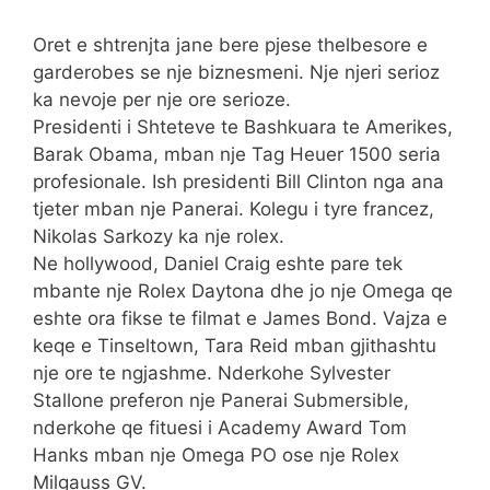
Oret e shtrenjta jane bere pjese thelbesore e
garderobes se nje biznesmeni. Nje njeri serioz
ka nevoje per nje ore serioze.
Presidenti i Shteteve te Bashkuara te Amerikes,
Barak Obama, mban nje Tag Heuer 1500 seria
profesionale. Ish presidenti Bill Clinton nga ana
tjeter mban nje Panerai. Kolegu i tyre francez,
Nikolas Sarkozy ka nje rolex.
Ne hollywood, Daniel Craig eshte pare tek
mbante nje Rolex Daytona dhe jo nje Omega qe
eshte ora fikse te filmat e James Bond. Vajza e
keqe e Tinseltown, Tara Reid mban gjithashtu
nje ore te ngjashme. Nderkohe Sylvester
Stallone preferon nje Panerai Submersible,
nderkohe qe fituesi i Academy Award Tom
Hanks mban nje Omega PO ose nje Rolex
Milgauss GV.