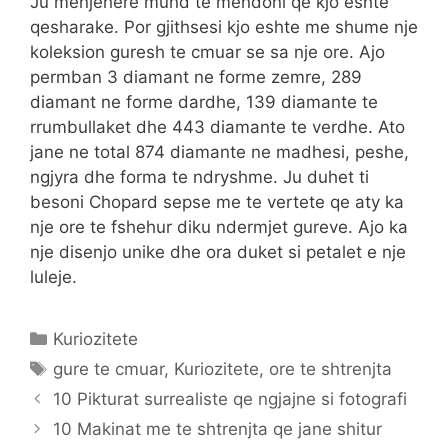
Ju menjehere mund te mendoni qe kjo eshte
qesharake. Por gjithsesi kjo eshte me shume nje
koleksion guresh te cmuar se sa nje ore. Ajo
permban 3 diamant ne forme zemre, 289
diamant ne forme dardhe, 139 diamante te
rrumbullaket dhe 443 diamante te verdhe. Ato
jane ne total 874 diamante ne madhesi, peshe,
ngjyra dhe forma te ndryshme. Ju duhet ti
besoni Chopard sepse me te vertete qe aty ka
nje ore te fshehur diku ndermjet gureve. Ajo ka
nje disenjo unike dhe ora duket si petalet e nje
luleje.
Categories
Kuriozitete
Tags
gure te cmuar
,
Kuriozitete
,
ore te shtrenjta
10 Pikturat surrealiste qe ngjajne si fotografi
10 Makinat me te shtrenjta qe jane shitur