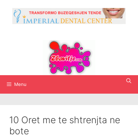
Skip
to
content
Menu
10 Oret me te shtrenjta ne
bote