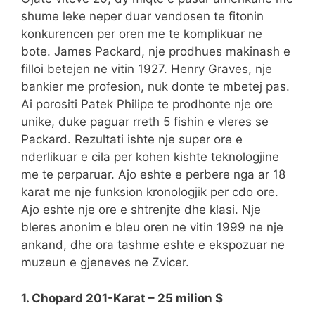
shume leke neper duar vendosen te fitonin
konkurencen per oren me te komplikuar ne
bote. James Packard, nje prodhues makinash e
filloi betejen ne vitin 1927. Henry Graves, nje
bankier me profesion, nuk donte te mbetej pas.
Ai porositi Patek Philipe te prodhonte nje ore
unike, duke paguar rreth 5 fishin e vleres se
Packard. Rezultati ishte nje super ore e
nderlikuar e cila per kohen kishte teknologjine
me te perparuar. Ajo eshte e perbere nga ar 18
karat me nje funksion kronologjik per cdo ore.
Ajo eshte nje ore e shtrenjte dhe klasi. Nje
bleres anonim e bleu oren ne vitin 1999 ne nje
ankand, dhe ora tashme eshte e ekspozuar ne
muzeun e gjeneves ne Zvicer.
1. Chopard 201-Karat – 25 milion $