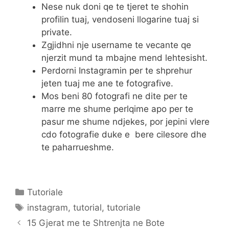
Nese nuk doni qe te tjeret te shohin
profilin tuaj, vendoseni llogarine tuaj si
private.
Zgjidhni nje username te vecante qe
njerzit mund ta mbajne mend lehtesisht.
Perdorni Instagramin per te shprehur
jeten tuaj me ane te fotografive.
Mos beni 80 fotografi ne dite per te
marre me shume perlqime apo per te
pasur me shume ndjekes, por jepini vlere
cdo fotografie duke e bere cilesore dhe
te paharrueshme.
Categories
Tutoriale
Tags
instagram
,
tutorial
,
tutoriale
15 Gjerat me te Shtrenjta ne Bote