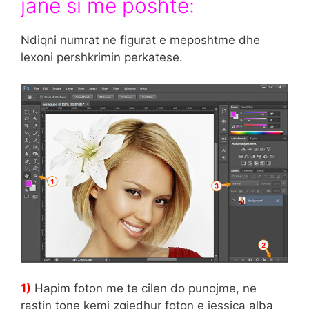
jane si me poshte:
Ndiqni numrat ne figurat e meposhtme dhe
lexoni pershkrimin perkatese.
1)
Hapim foton me te cilen do punojme, ne
rastin tone kemi zgjedhur foton e jessica alba