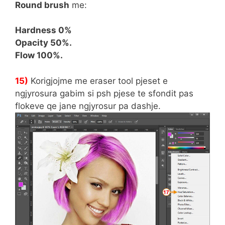
Round brush
me:
Hardness 0%
Opacity 50%.
Flow 100%.
15)
Korigjojme me eraser tool pjeset e
ngjyrosura gabim si psh pjese te sfondit pas
flokeve qe jane ngjyrosur pa dashje.