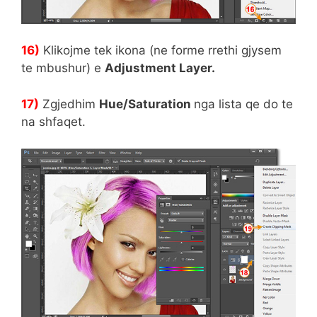
16)
Klikojme tek ikona (ne forme rrethi gjysem
te mbushur) e
Adjustment Layer.
17)
Zgjedhim
Hue/Saturation
nga lista qe do te
na shfaqet.