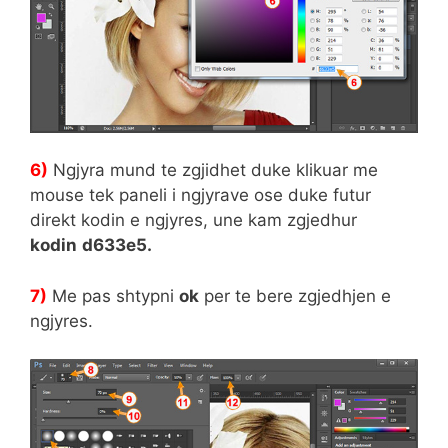
6)
Ngjyra mund te zgjidhet duke klikuar me
mouse tek paneli i ngjyrave ose duke futur
direkt kodin e ngjyres, une kam zgjedhur
kodin
d633e5.
7)
Me pas shtypni
ok
per te bere zgjedhjen e
ngjyres.