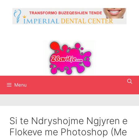
Skip
to
content
Menu
Si te Ndryshojme Ngjyren e
Flokeve me Photoshop (Me