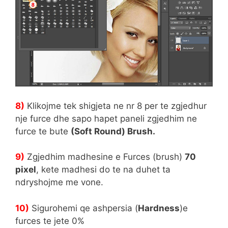
8)
Klikojme tek shigjeta ne nr 8 per te zgjedhur
nje furce dhe sapo hapet paneli zgjedhim ne
furce te bute
(Soft Round) Brush.
9)
Zgjedhim madhesine e Furces (brush)
70
pixel
, kete madhesi do te na duhet ta
ndryshojme me vone.
10)
Sigurohemi qe ashpersia (
Hardness
)e
furces te jete 0%