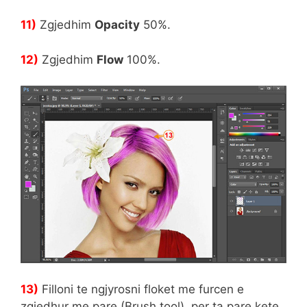
11)
Zgjedhim
Opacity
50%.
12)
Zgjedhim
Flow
100%.
13)
Filloni te ngjyrosni floket me furcen e
zgjedhur me pare (Brush tool), per ta pare kete