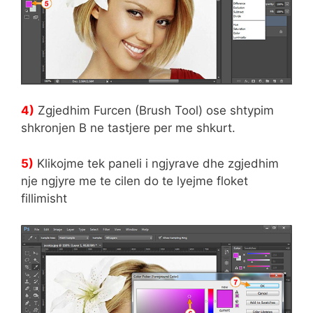
4)
Zgjedhim Furcen (Brush Tool) ose shtypim
shkronjen B ne tastjere per me shkurt.
5)
Klikojme tek paneli i ngjyrave dhe zgjedhim
nje ngjyre me te cilen do te lyejme floket
fillimisht