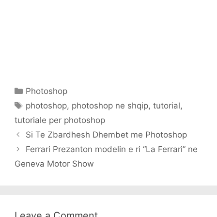
Categories
Photoshop
Tags
photoshop
,
photoshop ne shqip
,
tutorial
,
tutoriale per photoshop
Si Te Zbardhesh Dhembet me Photoshop
Ferrari Prezanton modelin e ri “La Ferrari” ne
Geneva Motor Show
Leave a Comment