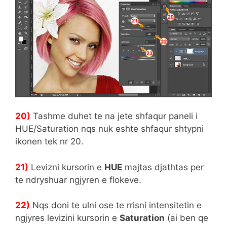
20)
Tashme duhet te na jete shfaqur paneli i
HUE/Saturation nqs nuk eshte shfaqur shtypni
ikonen tek nr 20.
21)
Levizni kursorin e
HUE
majtas djathtas per
te ndryshuar ngjyren e flokeve.
22)
Nqs doni te ulni ose te rrisni intensitetin e
ngjyres levizini kursorin e
Saturation
(ai ben qe