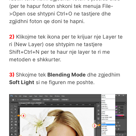
(per te hapur foton shkoni tek menuja File-
>Open ose shtypni Ctrl+O ne tastjere dhe
zgjidhni foton qe doni te hapni.
2)
Klikojme tek ikona per te krijuar nje Layer te
ri (New Layer) ose shtypim ne tastjere
Shift+Ctrl+N per te haur nje layer te ri me
metoden e shkkurter.
3)
Shkojme tek
Blending Mode
dhe zgjedhim
Soft Light
si ne figuren me poshte.