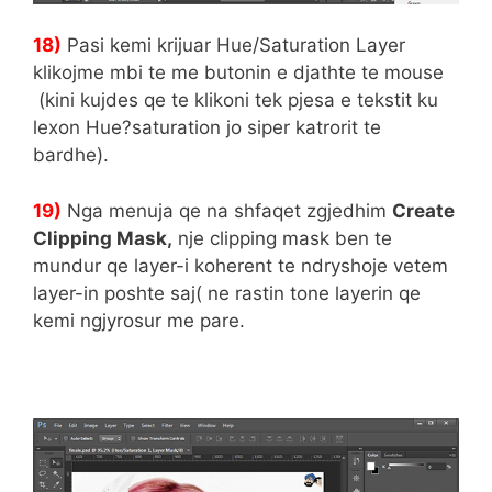
18)
Pasi kemi krijuar Hue/Saturation Layer
klikojme mbi te me butonin e djathte te mouse
(kini kujdes qe te klikoni tek pjesa e tekstit ku
lexon Hue?saturation jo siper katrorit te
bardhe).
19)
Nga menuja qe na shfaqet zgjedhim
Create
Clipping Mask,
nje clipping mask ben te
mundur qe layer-i koherent te ndryshoje vetem
layer-in poshte saj( ne rastin tone layerin qe
kemi ngjyrosur me pare.